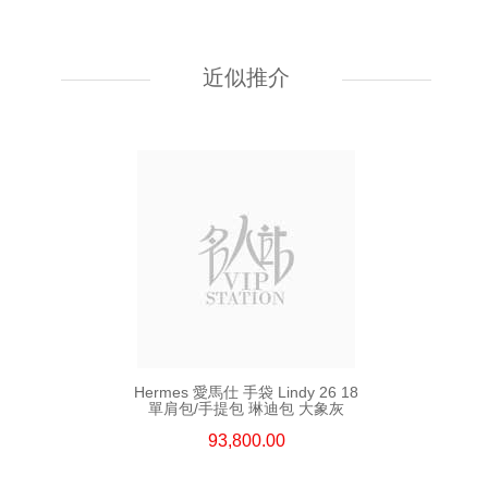
Hermes 愛馬仕 手袋 Kelly To Go
89 單肩包/斜挎包 黑色
近似推介
55,800.00
Hermes 愛馬仕 手袋 Lindy 26 18
單肩包/手提包 琳迪包 大象灰
93,800.00