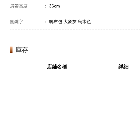
肩帶高度
：
36cm
關鍵字
：
帆布包 大象灰 烏木色
庫存
店鋪名稱
詳細