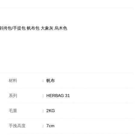
單肩包/斜挎包/手提包 帆布包 大象灰 烏木色
材料
：
帆布
系列
：
HERBAG 31
毛重
：
2KG
手挽高度
：
7cm