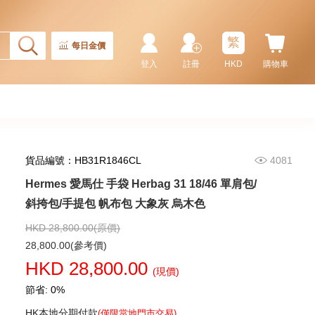
繁
每日金價
登入
註冊
HKD
購物車
貨品編號：HB31R1846CL
4081
Hermes 愛馬仕 手袋 Herbag 31 18/46 單肩包/
Hermes 愛馬仕 手袋 Picotin 18
89 手提包 菜籃子 黑色
斜挎包/手提包 帆布包 大象灰 烏木色
36,800.00
HKD 28,800.00(原價)
28,800.00(參考價)
HKD 28,800.00
(現價)
節省: 0%
HK本地分期付款
(僅限當地門市交易)