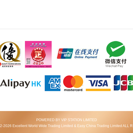
POWERED BY VIP STATION LIMITED
2026 Excellent World Wide Trading Limited & Easy China Trading Limited AL