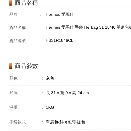
商品名稱
品牌
:
Hermes 愛馬仕
Hermes 愛馬仕 手袋 Herbag 31 18/46 
貨品名稱
:
HB31R1846CL
貨品編號
:
商品參數
顏色
：
灰色
尺码
：
長 31 x 寬 9 x 高 24 cm
淨重
：
1KG
手袋款式
：
單肩包/斜挎包/手提包