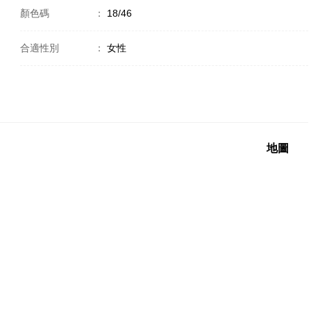
顏色碼
：
18/46
合適性別
：
女性
地圖