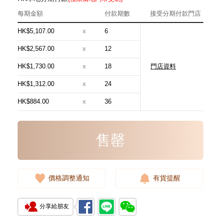
每期金額
付款期數
接受分期付款門店
HK$5,107.00
x
6
HK$2,567.00
x
12
HK$1,730.00
x
18
門店資料
Hermes 愛馬仕 手袋 Evelyne 16
18 斜挎包 伊芙琳包 大象灰
HK$1,312.00
x
24
24,800.00
HK$884.00
x
36
售罄
價格調整通知
有貨提醒
分享給朋友