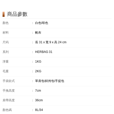
商品參數
顏色
：
白色/啡色
材料
：
帆布
尺码
：
長 31 x 寬 9 x 高 24 cm
系列
：
HERBAG 31
淨重
：
1KG
毛重
：
2KG
手袋款式
：
單肩包/斜挎包/手提包
手挽高度
：
7cm
肩帶高度
：
36cm
顏色碼
：
8L/34