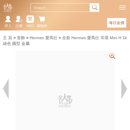
繁
每日金價
登入
註冊
HKD
購物車
主 頁
首飾
Hermes 愛馬仕
全新 Hermes 愛馬仕 耳環 Mini H 1k
綠色 圓型 金屬