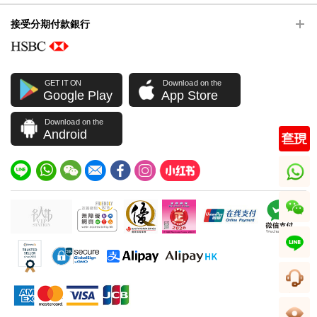
接受分期付款銀行
GET IT ON
Download on the
Google Play
App Store
Download on the
Android
whatsapp
wechat
line
客服