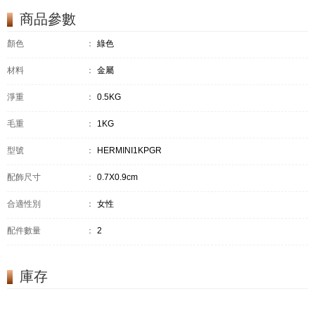
商品參數
顏色
：
綠色
材料
：
金屬
淨重
：
0.5KG
毛重
：
1KG
型號
：
HERMINI1KPGR
配飾尺寸
：
0.7X0.9cm
合適性別
：
女性
配件數量
：
2
庫存