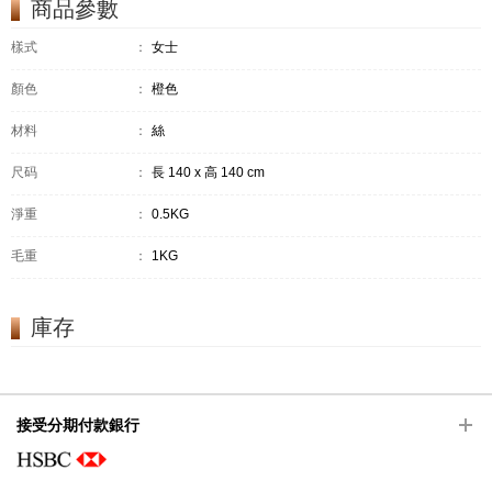
商品參數
樣式
：
女士
顏色
：
橙色
材料
：
絲
尺码
：
長 140 x 高 140 cm
淨重
：
0.5KG
毛重
：
1KG
庫存
接受分期付款銀行