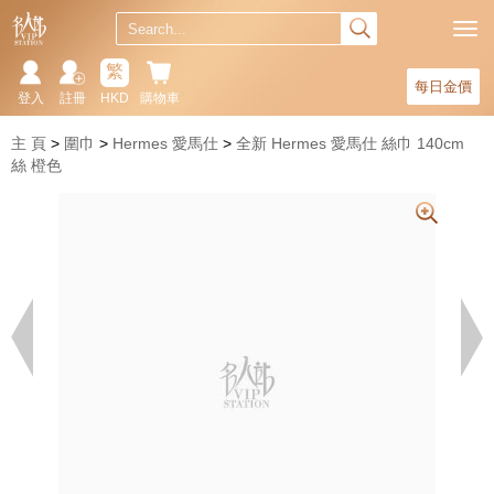
繁
每日金價
登入
註冊
HKD
購物車
主 頁
圍巾
Hermes 愛馬仕
全新 Hermes 愛馬仕 絲巾 140cm
絲 橙色