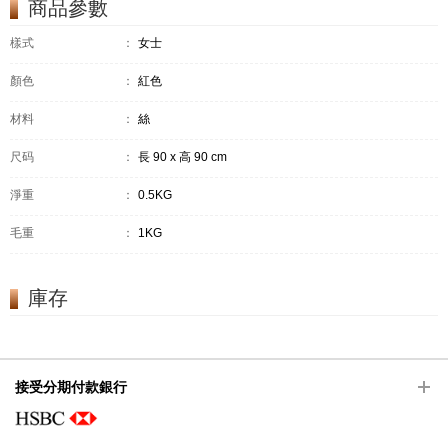
商品參數
樣式
：
女士
顏色
：
紅色
材料
：
絲
尺码
：
長 90 x 高 90 cm
淨重
：
0.5KG
毛重
：
1KG
庫存
接受分期付款銀行