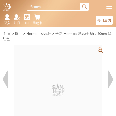
繁
每日金價
登入
註冊
HKD
購物車
主 頁
圍巾
Hermes 愛馬仕
全新 Hermes 愛馬仕 絲巾 90cm 絲
紅色