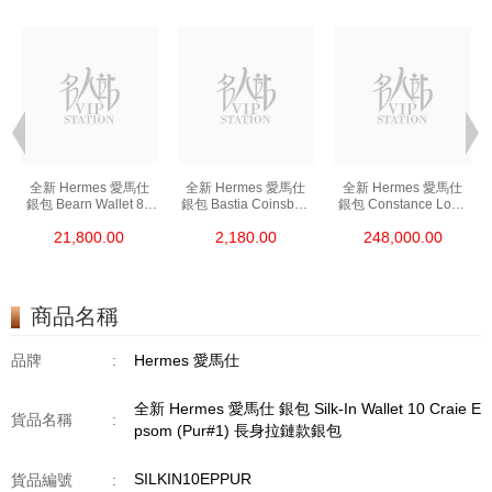
全新 Hermes 愛馬仕
全新 Hermes 愛馬仕
全新 Hermes 愛馬仕
銀包 Bearn Wallet 89
銀包 Bastia Coinsbag
銀包 Constance Long
黑色 Epsom 金扣
37 金棕色 Epsom
To Go I6 極致粉 Shine
21,800.00
2,180.00
248,000.00
短身抽帶款銀包
零錢包
Croco 銀扣
長身鎖扣款銀包
商品名稱
品牌
:
Hermes 愛馬仕
全新 Hermes 愛馬仕 銀包 Silk-In Wallet 10 Craie E
貨品名稱
:
psom (Pur#1) 長身拉鏈款銀包
SILKIN10EPPUR
貨品編號
: