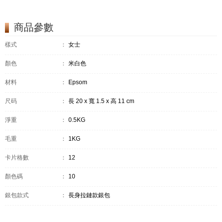
商品參數
樣式
：
女士
顏色
：
米白色
材料
：
Epsom
尺码
：
長 20 x 寬 1.5 x 高 11 cm
淨重
：
0.5KG
毛重
：
1KG
卡片格數
：
12
顏色碼
：
10
銀包款式
：
長身拉鏈款銀包