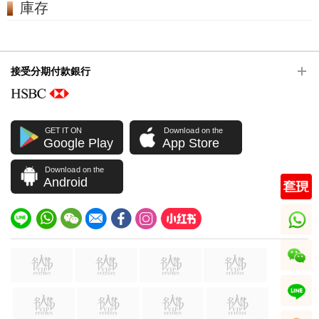
庫存
接受分期付款銀行
GET IT ON
Download on the
Google Play
App Store
Download on the
Android
whatsapp
wechat
line