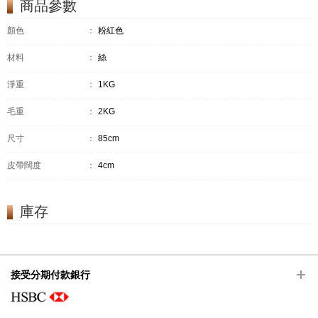
商品參數
顏色
：
粉紅色
材料
：
絲
淨重
：
1KG
毛重
：
2KG
尺寸
：
85cm
皮帶闊度
：
4cm
庫存
接受分期付款銀行