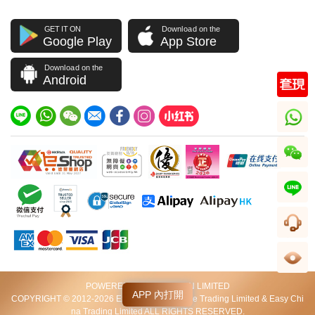
GET IT ON
Download on the
Google Play
App Store
Download on the
Android
whatsapp
wechat
line
客服
足跡
POWERED BY VIP STATION LIMITED
APP 內打開
COPYRIGHT © 2012-2026 Excellent World Wide Trading Limited & Easy Chi
na Trading Limited ALL RIGHTS RESERVED.