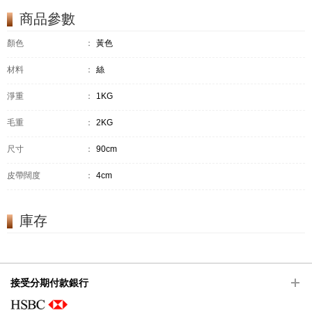
商品參數
顏色
：
黃色
材料
：
絲
淨重
：
1KG
毛重
：
2KG
尺寸
：
90cm
皮帶闊度
：
4cm
庫存
接受分期付款銀行