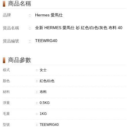
商品名稱
品牌
:
Hermes 愛馬仕
全新 HERMES 愛馬仕 衫 紅色/白色/灰色 布料 40
貨品名稱
:
TEEWRG40
貨品編號
:
商品參數
樣式
：
女士
顏色
：
紅色/白色
材料
：
布料
淨重
：
0.5KG
毛重
：
1KG
型號
：
TEEWRG40