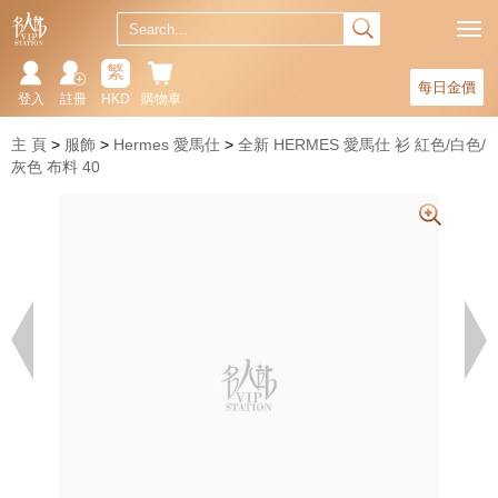
繁
每日金價
登入
註冊
HKD
購物車
主 頁
服飾
Hermes 愛馬仕
全新 HERMES 愛馬仕 衫 紅色/白色/
灰色 布料 40