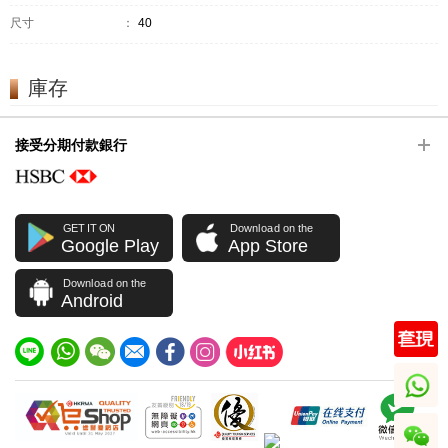
尺寸
：
40
庫存
接受分期付款銀行
GET IT ON
Download on the
Google Play
App Store
Download on the
Android
whatsapp