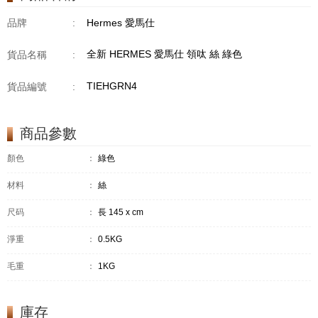
品牌
:
Hermes 愛馬仕
全新 HERMES 愛馬仕 領呔 絲 綠色
貨品名稱
:
TIEHGRN4
貨品編號
:
商品參數
顏色
：
綠色
材料
：
絲
尺码
：
長 145 x cm
淨重
：
0.5KG
毛重
：
1KG
庫存