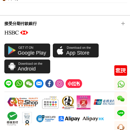
接受分期付款銀行
GET IT ON
Download on the
Google Play
App Store
Download on the
Android
whatsapp
wechat
line