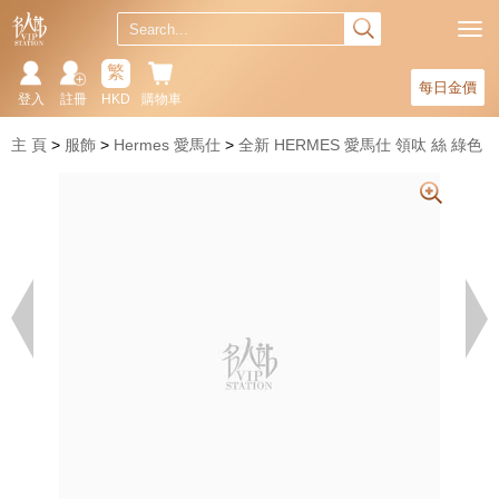
繁
每日金價
登入
註冊
HKD
購物車
主 頁
服飾
Hermes 愛馬仕
全新 HERMES 愛馬仕 領呔 絲 綠色