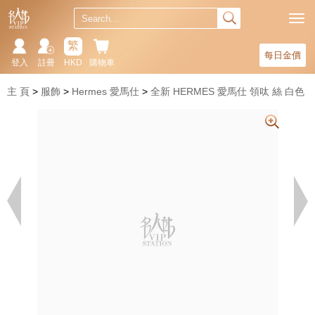
繁
每日金價
登入
註冊
HKD
購物車
主 頁
服飾
Hermes 愛馬仕
全新 HERMES 愛馬仕 領呔 絲 白色