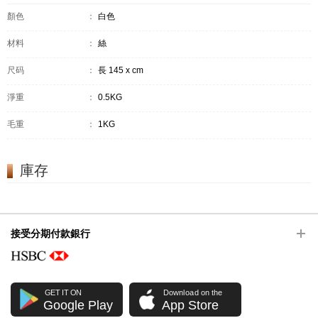
顏色
：
白色
材料
：
絲
尺码
：
長 145 x cm
淨重
：
0.5KG
毛重
：
1KG
庫存
接受分期付款銀行
GET IT ON
Download on the
Google Play
App Store