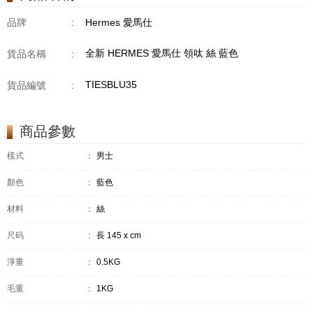
品牌
:
Hermes 愛馬仕
全新 HERMES 愛馬仕 領呔 絲 藍色
貨品名稱
:
TIESBLU35
貨品編號
:
商品參數
樣式
：
男士
顏色
：
藍色
材料
：
絲
尺码
：
長 145 x cm
淨重
：
0.5KG
毛重
：
1KG