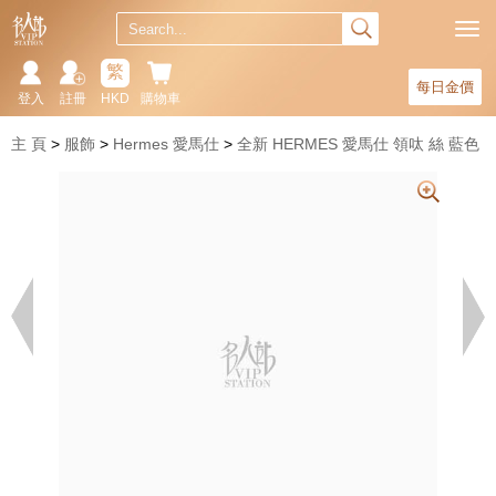
繁
每日金價
登入
註冊
HKD
購物車
主 頁
服飾
Hermes 愛馬仕
全新 HERMES 愛馬仕 領呔 絲 藍色