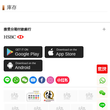
庫存
接受分期付款銀行
GET IT ON
Download on the
Google Play
App Store
Download on the
Android
whatsapp
wechat