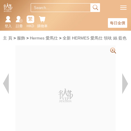
繁
每日金價
登入
註冊
HKD
購物車
主 頁
服飾
Hermes 愛馬仕
全新 HERMES 愛馬仕 領呔 絲 藍色