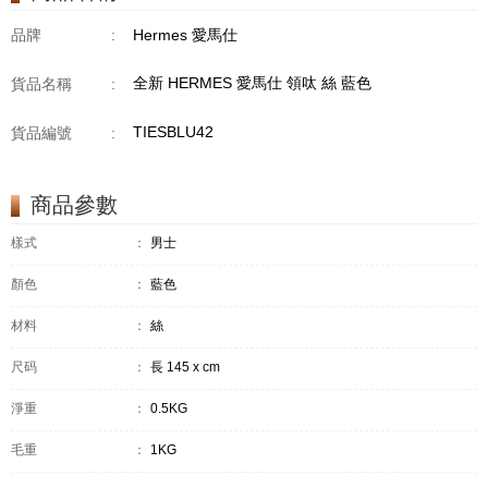
品牌
:
Hermes 愛馬仕
全新 HERMES 愛馬仕 領呔 絲 藍色
貨品名稱
:
TIESBLU42
貨品編號
:
商品參數
樣式
：
男士
顏色
：
藍色
材料
：
絲
尺码
：
長 145 x cm
淨重
：
0.5KG
毛重
：
1KG