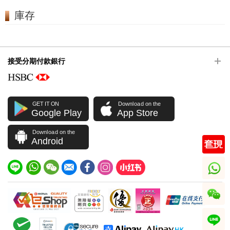
庫存
接受分期付款銀行
GET IT ON
Download on the
Google Play
App Store
Download on the
Android
whatsapp
wechat