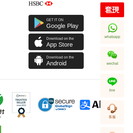
全新 HERMES 愛馬仕 外套
GET IT ON
深綠色 布料 50
Google Play
13,980.00
whatsapp
Download on the
App Store
Download on the
Android
wechat
line
HERMES 愛馬仕 服飾
客服
RHOMBUS EQUESTRE H
CUFFLINKS SS 銀色
1,880.00