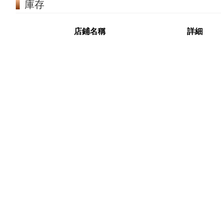
庫存
店鋪名稱
詳細