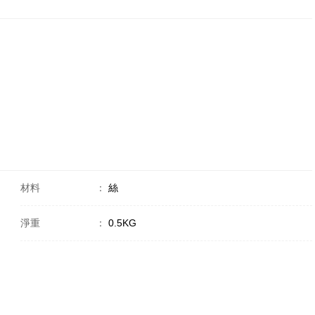
材料
：
絲
淨重
：
0.5KG