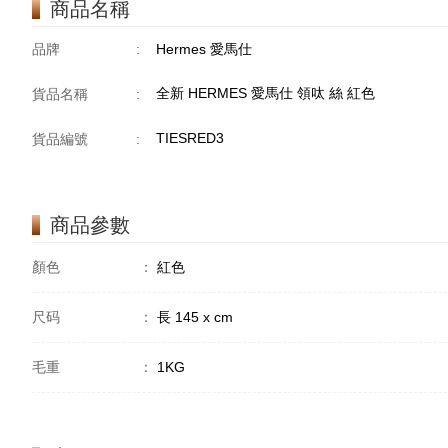
商品名稱
品牌
:
Hermes 愛馬仕
全新 HERMES 愛馬仕 領呔 絲 紅色
貨品名稱
:
TIESRED3
貨品編號
:
商品參數
顏色
：
紅色
尺码
：
長 145 x cm
毛重
：
1KG