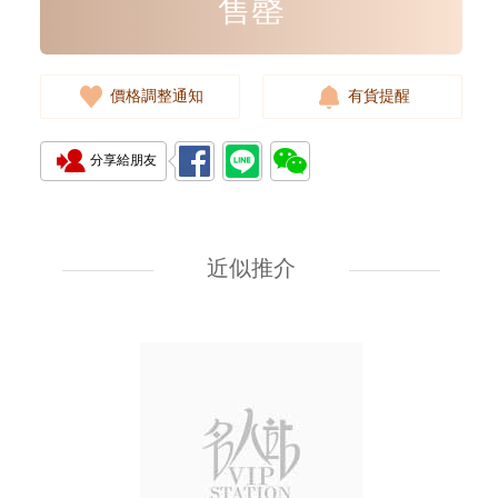
售罄
價格調整通知
有貨提醒
分享給朋友
全新 HERMES 愛馬仕 裙 紅色 絲
40
近似推介
7,900.00