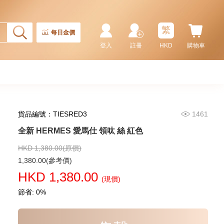
RHOMBUS EQUESTRE H
CUFFLINKS SS 銀色
1,880.00
繁
每日金價
登入
註冊
HKD
購物車
貨品編號：TIESRED3
1461
全新 HERMES 愛馬仕 領呔 絲 紅色
HKD 1,380.00(原價)
全新 HERMES 愛馬仕 泳衣 綠色/
1,380.00(參考價)
紫色 布料 36
HKD 1,380.00
(現價)
2,980.00
節省: 0%