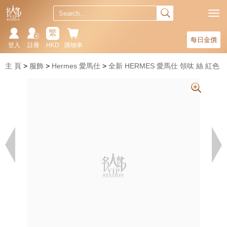
繁
每日金價
登入
註冊
HKD
購物車
主 頁
服飾
Hermes 愛馬仕
全新 HERMES 愛馬仕 領呔 絲 紅色