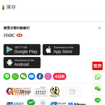
庫存
接受分期付款銀行
GET IT ON
Download on the
Google Play
App Store
Download on the
Android
whatsapp
wechat