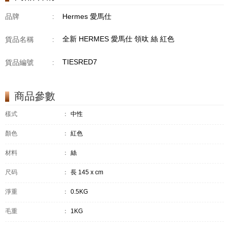
品牌
:
Hermes 愛馬仕
全新 HERMES 愛馬仕 領呔 絲 紅色
貨品名稱
:
TIESRED7
貨品編號
:
商品參數
樣式
：
中性
顏色
：
紅色
材料
：
絲
尺码
：
長 145 x cm
淨重
：
0.5KG
毛重
：
1KG