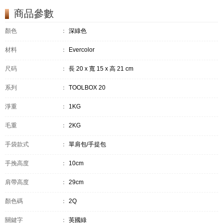
商品參數
顏色
：
深綠色
材料
：
Evercolor
尺码
：
長 20 x 寬 15 x 高 21 cm
系列
：
TOOLBOX 20
淨重
：
1KG
毛重
：
2KG
手袋款式
：
單肩包/手提包
手挽高度
：
10cm
肩帶高度
：
29cm
顏色碼
：
2Q
關鍵字
：
英國綠