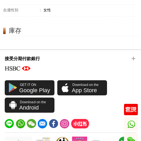
合適性別
：
女性
庫存
接受分期付款銀行
GET IT ON
Download on the
Google Play
App Store
Download on the
Android
whatsapp