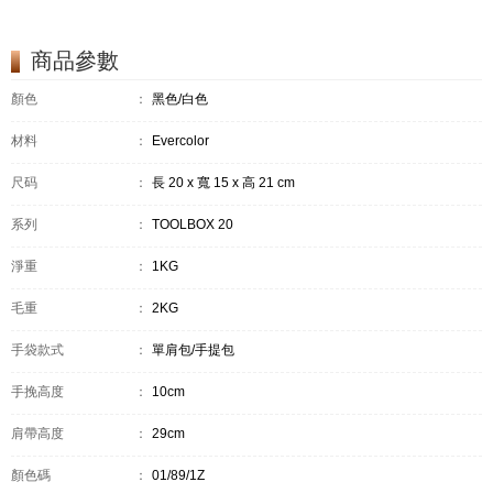
商品參數
顏色
：
黑色/白色
材料
：
Evercolor
尺码
：
長 20 x 寬 15 x 高 21 cm
系列
：
TOOLBOX 20
淨重
：
1KG
毛重
：
2KG
手袋款式
：
單肩包/手提包
手挽高度
：
10cm
肩帶高度
：
29cm
顏色碼
：
01/89/1Z