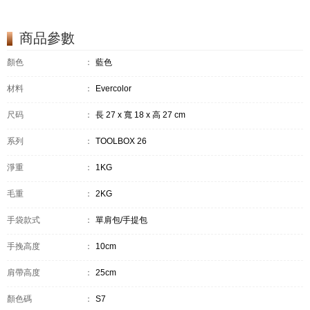
商品參數
顏色
：
藍色
材料
：
Evercolor
尺码
：
長 27 x 寬 18 x 高 27 cm
系列
：
TOOLBOX 26
淨重
：
1KG
毛重
：
2KG
手袋款式
：
單肩包/手提包
手挽高度
：
10cm
肩帶高度
：
25cm
顏色碼
：
S7