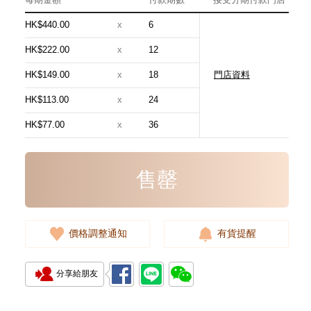
HK$440.00
x
6
HK$222.00
x
12
HK$149.00
x
18
門店資料
Hermes 愛馬仕 手袋 Evelyne 16
18 斜挎包 伊芙琳包 大象灰
HK$113.00
x
24
24,800.00
HK$77.00
x
36
售罄
價格調整通知
有貨提醒
分享給朋友