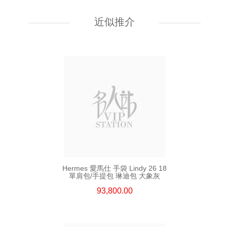
Hermes 愛馬仕 手袋 Kelly To Go
89 單肩包/斜挎包 黑色
近似推介
55,800.00
Hermes 愛馬仕 手袋 Lindy 26 18
單肩包/手提包 琳迪包 大象灰
93,800.00