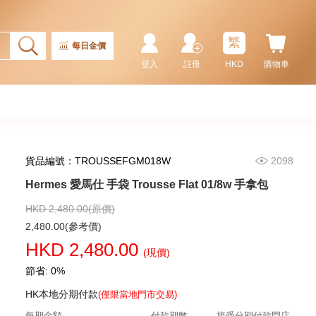
繁
每日金價
登入
註冊
HKD
購物車
貨品編號：TROUSSEFGM018W
2098
Hermes 愛馬仕 手袋 Picotin 18
89 手提包 菜籃子 黑色
Hermes 愛馬仕 手袋 Trousse Flat 01/8w 手拿包
36,800.00
HKD 2,480.00(原價)
2,480.00(參考價)
HKD 2,480.00
(現價)
節省: 0%
HK本地分期付款
(僅限當地門市交易)
每期金額
付款期數
接受分期付款門店