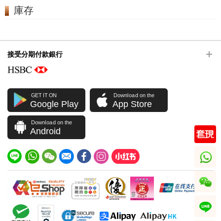
庫存
接受分期付款銀行
GET IT ON
Download on the
Google Play
App Store
Download on the
Android
whatsapp
wechat
line