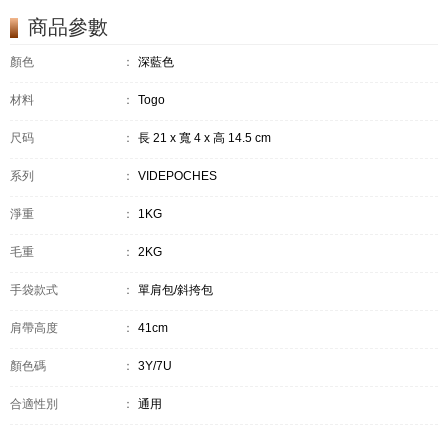
商品參數
顏色
：
深藍色
材料
：
Togo
尺码
：
長 21 x 寬 4 x 高 14.5 cm
系列
：
VIDEPOCHES
淨重
：
1KG
毛重
：
2KG
手袋款式
：
單肩包/斜挎包
肩帶高度
：
41cm
顏色碼
：
3Y/7U
合適性別
：
通用