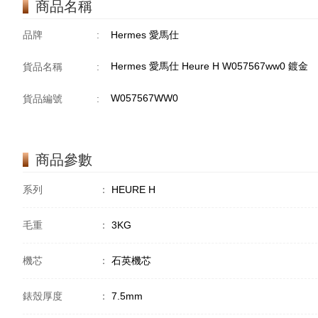
商品名稱
品牌
:
Hermes 愛馬仕
Hermes 愛馬仕 Heure H W057567ww0 鍍金
貨品名稱
:
W057567WW0
貨品編號
:
商品參數
系列
：
HEURE H
毛重
：
3KG
機芯
：
石英機芯
錶殼厚度
：
7.5mm