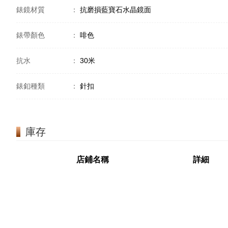
錶鏡材質
：
抗磨損藍寶石水晶鏡面
錶帶顏色
：
啡色
抗水
：
30米
錶釦種類
：
針扣
庫存
店鋪名稱
詳細