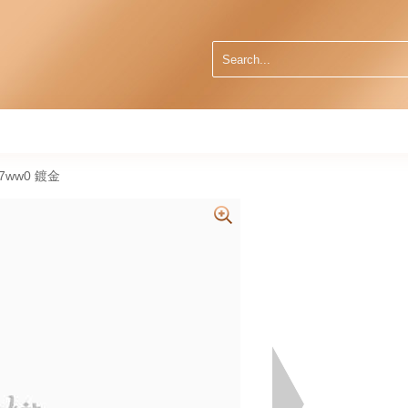
67ww0 鍍金