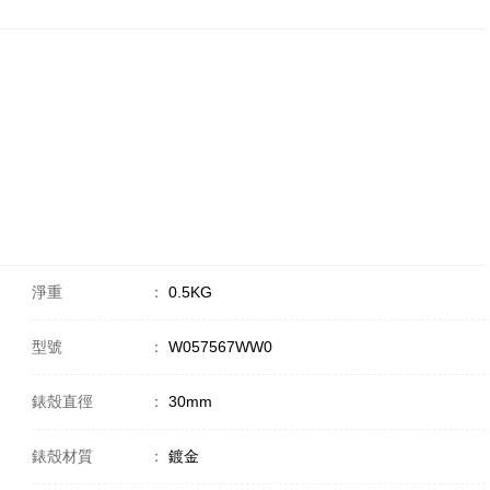
淨重
：
0.5KG
型號
：
W057567WW0
錶殼直徑
：
30mm
錶殼材質
：
鍍金