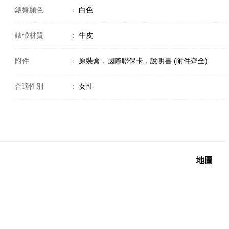
錶盤顏色
：
白色
錶帶材質
：
牛皮
附件
：
原裝盒，國際聯保卡，說明書 (附件齊全)
合適性別
：
女性
地圖