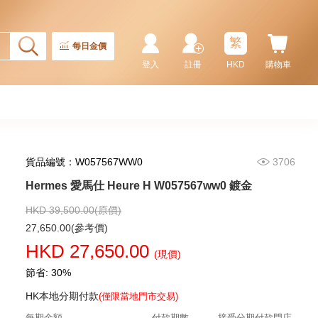
繁
每日金價
登入
註冊
HKD
購物車
貨品編號：W057567WW0
3706
Rolex 勞力士 格林尼治型 Ii Gmt-
Master Ii 126710blnr-0002 精鋼
Hermes 愛馬仕 Heure H W057567ww0 鍍金
國米圈 藍針
155,000.00
HKD 39,500.00(原價)
27,650.00(參考價)
HKD 27,650.00
(現價)
節省: 30%
HK本地分期付款
(僅限當地門市交易)
每期金額
付款期數
接受分期付款門店