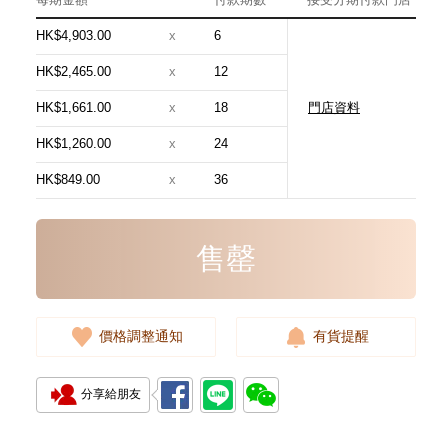
HK$4,903.00
x
6
HK$2,465.00
x
12
HK$1,661.00
x
18
門店資料
Rolex 勞力士 潛航者型
Submariner 124060-0001 精鋼
HK$1,260.00
x
24
無日曆 黑水鬼
102,000.00
HK$849.00
x
36
售罄
價格調整通知
有貨提醒
分享給朋友