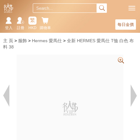
繁
每日金價
登入
註冊
HKD
購物車
主 頁
服飾
Hermes 愛馬仕
全新 HERMES 愛馬仕 T恤 白色 布
料 38