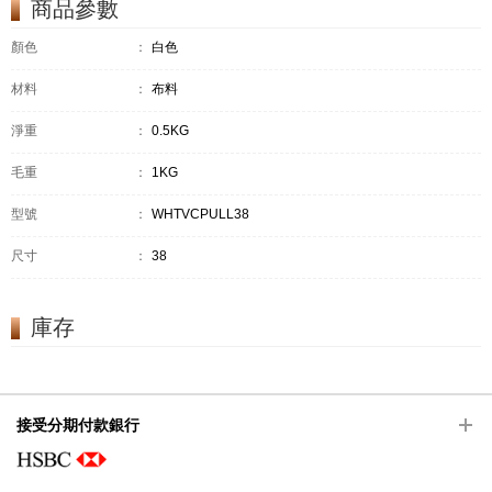
商品參數
顏色
：
白色
材料
：
布料
淨重
：
0.5KG
毛重
：
1KG
型號
：
WHTVCPULL38
尺寸
：
38
庫存
接受分期付款銀行