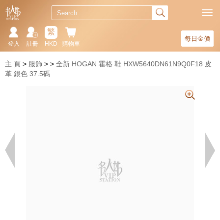
繁
每日金價
登入
註冊
HKD
購物車
主 頁
服飾
全新 HOGAN 霍格 鞋 HXW5640DN61N9Q0F18 皮
革 銀色 37.5碼