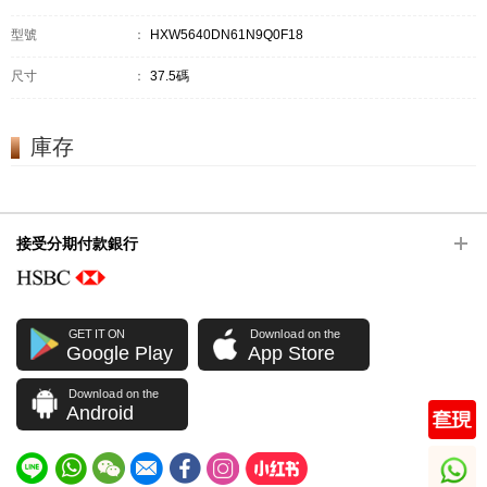
型號
：
HXW5640DN61N9Q0F18
尺寸
：
37.5碼
庫存
接受分期付款銀行
GET IT ON
Download on the
Google Play
App Store
Download on the
Android