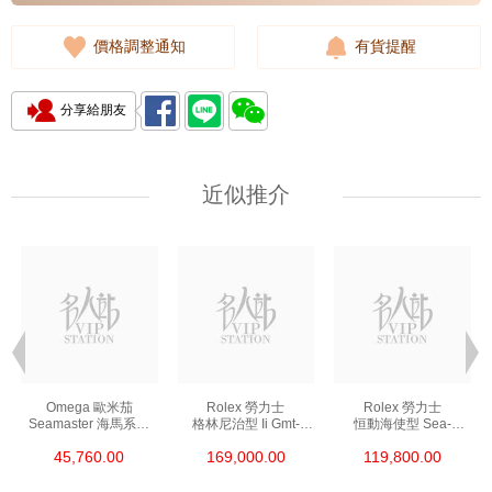
價格調整通知
有貨提醒
分享給朋友
近似推介
Omega 歐米茄
Rolex 勞力士
Rolex 勞力士
Seamaster 海馬系列
格林尼治型 Ii Gmt-
恒動海使型 Sea-
210.30.42.20.01.002
Master Ii 126711chnr-
Dweller 126600-0002
45,760.00
169,000.00
119,800.00
精鋼 Nekton Edition
0002 18kt玫瑰金/鋼
精鋼 單紅
沙士圈