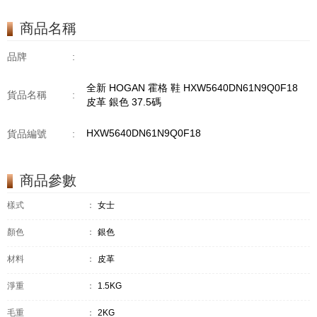
商品名稱
品牌
:
全新 HOGAN 霍格 鞋 HXW5640DN61N9Q0F18
貨品名稱
:
皮革 銀色 37.5碼
HXW5640DN61N9Q0F18
貨品編號
:
商品參數
樣式
：
女士
顏色
：
銀色
材料
：
皮革
淨重
：
1.5KG
毛重
：
2KG