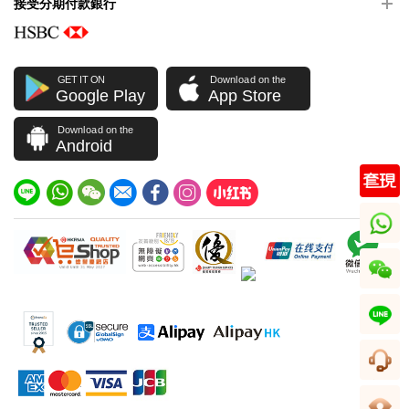
接受分期付款銀行
GET IT ON
Download on the
Google Play
App Store
Download on the
Android
whatsapp
wechat
line
客服