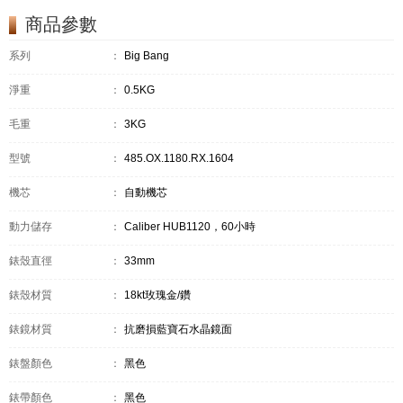
商品參數
系列
：
Big Bang
淨重
：
0.5KG
毛重
：
3KG
型號
：
485.OX.1180.RX.1604
機芯
：
自動機芯
動力儲存
：
Caliber HUB1120，60小時
錶殼直徑
：
33mm
錶殼材質
：
18kt玫瑰金/鑽
錶鏡材質
：
抗磨損藍寶石水晶鏡面
錶盤顏色
：
黑色
錶帶顏色
：
黑色