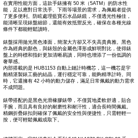
在實用性能方面，這款手錶擁有 50 米（5ATM）的防水性
能，足以應對日常洗手、下雨等場景的需求，為佩戴者提供
了更多便利。防眩處理藍寶石水晶錶鏡，不僅透光性極佳，
能清晰呈現錶盤細節，還能有效抵禦反光，確保在各種光線
條件下都能輕鬆讀時。
錶盤採用拋光黑色漆面，簡潔大方卻又不失高貴典雅。黑色
作為經典的顏色，與錶殼的金屬色澤形成鮮明對比，使得錶
盤上的時標和指針更加清晰易讀，同時也增添了一份低調的
奢華感。
內部搭載的是 HUB1153 自動上鏈計時機芯，這一機芯是宇
舶精湛製錶工藝的結晶，運行穩定可靠，能夠精準計時。同
時，它還擁有 42 小時的動力儲存，滿足日常佩戴的動力需求
不成問題。
錶帶搭配的是黑色光滑橡膠錶帶，不僅質地柔軟舒適，貼合
手腕，而且具有良好的耐磨性和耐汗性，適合長時間佩戴。
精鋼折疊錶扣則確保了佩戴的安全性與便捷性，只需輕輕一
按，便可輕鬆佩戴或取下。