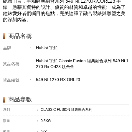
總體而言，宇舶經典融合系列
549.NI
.1270.RX.ORL23 手
錶，憑藉其獨特的設計、優質的材質和卓越的性能，成為了
鐘錶愛好者們矚目的焦點，完美詮釋了融合製錶與雕塑之美
的深刻內涵。
商品名稱
品牌
:
Hublot 宇舶
Hublot 宇舶 Classic Fusion 經典融合系列 549.Ni.1
貨品名稱
:
270.Rx.Orl23 鈦合金
549.NI.1270.RX.ORL23
貨品編號
:
商品參數
系列
：
CLASSIC FUSION 經典融合系列
淨重
：
0.5KG