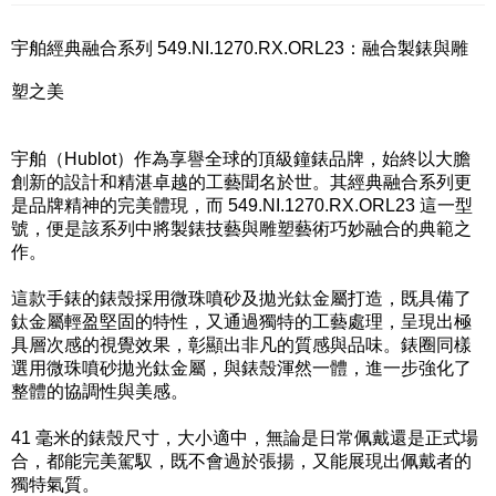
宇舶經典融合系列
549.NI
.1270.RX.ORL23：融合製錶與雕
塑之美
宇舶（Hublot）作為享譽全球的頂級鐘錶品牌，始終以大膽
創新的設計和精湛卓越的工藝聞名於世。其經典融合系列更
是品牌精神的完美體現，而
549.NI
.1270.RX.ORL23 這一型
號，便是該系列中將製錶技藝與雕塑藝術巧妙融合的典範之
作。
這款手錶的錶殼採用微珠噴砂及拋光鈦金屬打造，既具備了
鈦金屬輕盈堅固的特性，又通過獨特的工藝處理，呈現出極
具層次感的視覺效果，彰顯出非凡的質感與品味。錶圈同樣
選用微珠噴砂拋光鈦金屬，與錶殼渾然一體，進一步強化了
整體的協調性與美感。
41 毫米的錶殼尺寸，大小適中，無論是日常佩戴還是正式場
合，都能完美駕馭，既不會過於張揚，又能展現出佩戴者的
獨特氣質。