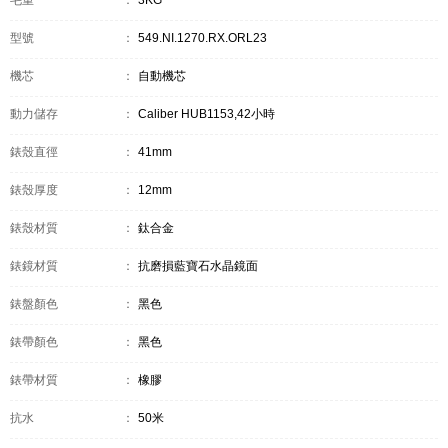
毛重
：
3KG
型號
：
549.NI.1270.RX.ORL23
機芯
：
自動機芯
動力儲存
：
Caliber HUB1153,42小時
錶殼直徑
：
41mm
錶殼厚度
：
12mm
錶殼材質
：
鈦合金
錶鏡材質
：
抗磨損藍寶石水晶鏡面
錶盤顏色
：
黑色
錶帶顏色
：
黑色
錶帶材質
：
橡膠
抗水
：
50米