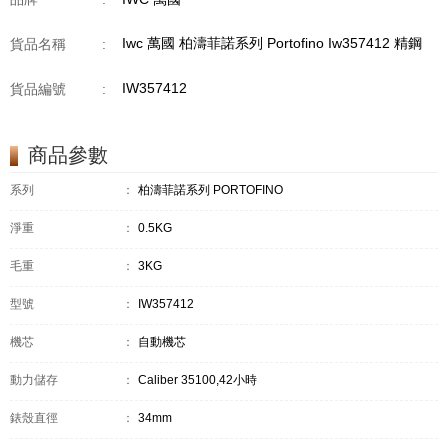
Iwc 萬國 柏濤菲諾系列 Portofino Iw357412 精鋼
貨品名稱
:
IW357412
貨品編號
:
商品參數
系列
：
柏濤菲諾系列 PORTOFINO
淨重
：
0.5KG
毛重
：
3KG
型號
：
IW357412
機芯
：
自動機芯
動力儲存
：
Caliber 35100,42小時
錶殼直徑
：
34mm