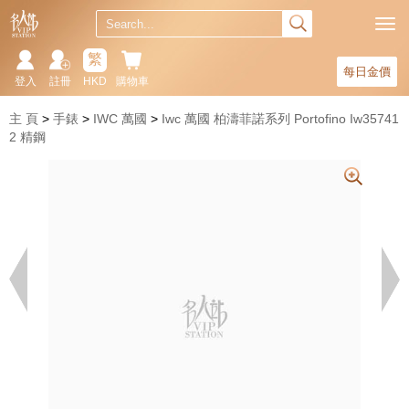
繁
每日金價
登入
註冊
HKD
購物車
主 頁
手錶
IWC 萬國
Iwc 萬國 柏濤菲諾系列 Portofino Iw35741
2 精鋼