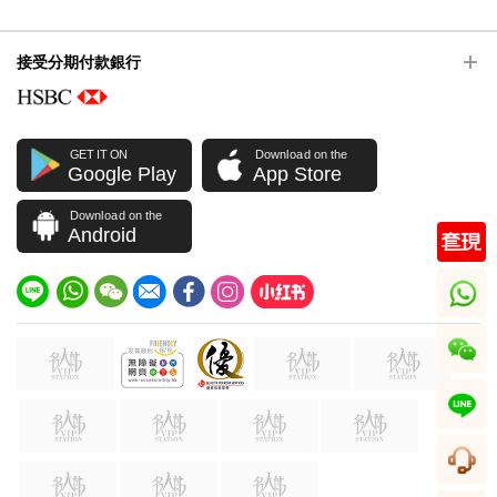
接受分期付款銀行
GET IT ON
Download on the
Google Play
App Store
Download on the
Android
whatsapp
wechat
line
客服