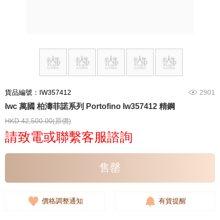
貨品編號：IW357412
2901
Iwc 萬國 柏濤菲諾系列 Portofino Iw357412 精鋼
HKD 42,500.00(原價)
請致電或聯繫客服諮詢
售罄
價格調整通知
有貨提醒