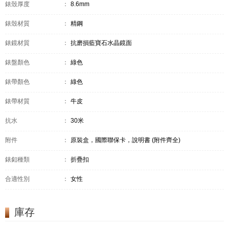
錶殼厚度
：
8.6mm
錶殼材質
：
精鋼
錶鏡材質
：
抗磨損藍寶石水晶鏡面
錶盤顏色
：
綠色
錶帶顏色
：
綠色
錶帶材質
：
牛皮
抗水
：
30米
附件
：
原裝盒，國際聯保卡，說明書 (附件齊全)
錶釦種類
：
折疊扣
合適性別
：
女性
庫存