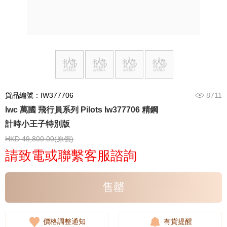
貨品編號：IW377706
8711
Iwc 萬國 飛行員系列 Pilots Iw377706 精鋼
計時小王子特別版
HKD 49,800.00(原價)
請致電或聯繫客服諮詢
售罄
價格調整通知
有貨提醒