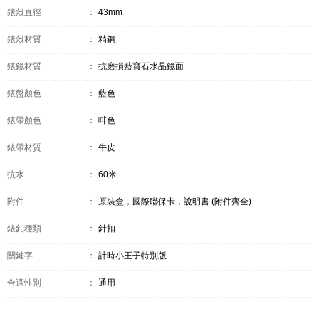
錶殼直徑
：
43mm
錶殼材質
：
精鋼
錶鏡材質
：
抗磨損藍寶石水晶鏡面
錶盤顏色
：
藍色
錶帶顏色
：
啡色
錶帶材質
：
牛皮
抗水
：
60米
附件
：
原裝盒，國際聯保卡，說明書 (附件齊全)
錶釦種類
：
針扣
關鍵字
：
計時小王子特別版
合適性別
：
通用