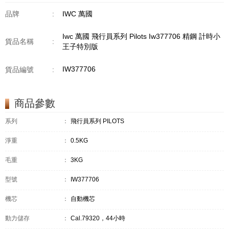
品牌
:
IWC 萬國
Iwc 萬國 飛行員系列 Pilots Iw377706 精鋼 計時小
貨品名稱
:
王子特別版
IW377706
貨品編號
:
商品參數
系列
：
飛行員系列 PILOTS
淨重
：
0.5KG
毛重
：
3KG
型號
：
IW377706
機芯
：
自動機芯
動力儲存
：
Cal.79320，44小時