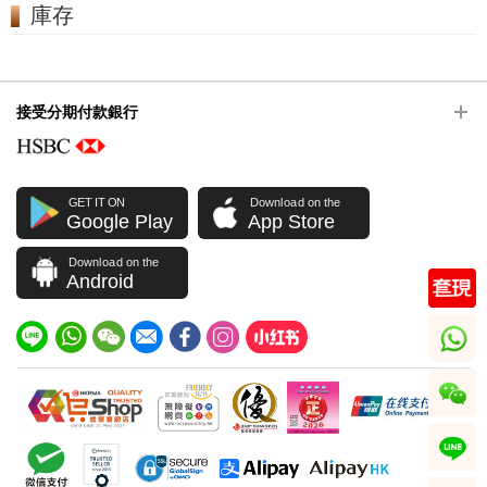
庫存
接受分期付款銀行
GET IT ON
Download on the
Google Play
App Store
Download on the
Android
whatsapp
wechat
line