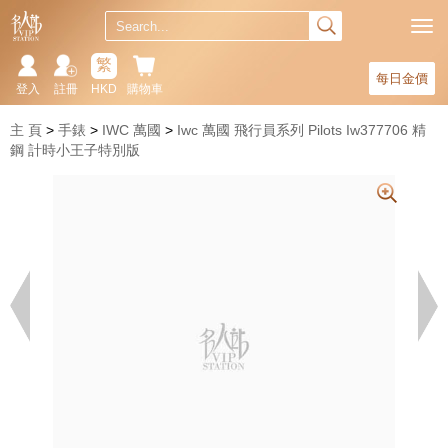
繁
每日金價
登入
註冊
HKD
購物車
主 頁
手錶
IWC 萬國
Iwc 萬國 飛行員系列 Pilots Iw377706 精
鋼 計時小王子特別版