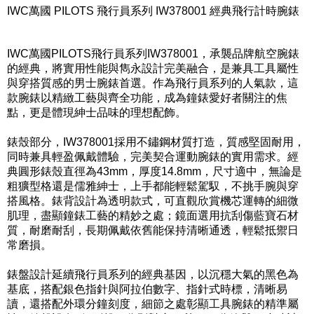
IWC萬國 PILOTS 飛行員系列 IW378001 經典飛行計時腕錶
IWC萬國PILOTS飛行員系列IW378001，承襲品牌航空腕錶
的經典，將實用性能與雋永設計完美融合，是兼具工具屬性
與穿搭質感的男士腕錶首選。作為飛行員系列的人氣款，這
款腕錶以精緻工藝與齊全功能，成為鐘錶愛好者關注的焦
點，更是體現紳士品味的理想配飾。
錶殼部分，IW378001採用不鏽鋼材質打造，質感堅固耐用，
同時兼具輕盈佩戴體驗，完美契合運動腕錶的實用需求。經
典圓形錶殼直徑為43mm，厚度14.8mm，尺寸適中，無論是
粗獷型格還是儒雅紳士，上手都能輕鬆駕馭，不挑手腕與穿
搭風格。錶背設計為透明款式，可直觀欣賞機芯運轉的細微
肌理，盡顯鐘錶工藝的精妙之處；鏡面選用抗刮傷藍寶石材
質，耐磨耐刮，長期佩戴依舊能保持清晰通透，輕鬆抵禦日
常磨損。
錶盤設計延續飛行員系列的經典基因，以沉穩大氣的黑色為
基底，搭配銀色指針與阿拉伯數字、指針式時標，清晰易
讀，還搭配外環分鐘刻度，細節之處彰顯工具腕錶的精準屬