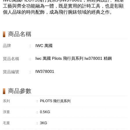
工藝與齊全功能融為一體，既是實用的計時工具，也是彰顯
個人品味的時尚配飾，成為飛行腕錶領域的經典之作。
商品名稱
品牌
:
IWC 萬國
Iwc 萬國 Pilots 飛行員系列 Iw378001 精鋼
貨品名稱
:
IW378001
貨品編號
:
商品參數
系列
：
PILOTS 飛行員系列
淨重
：
0.5KG
毛重
：
3KG