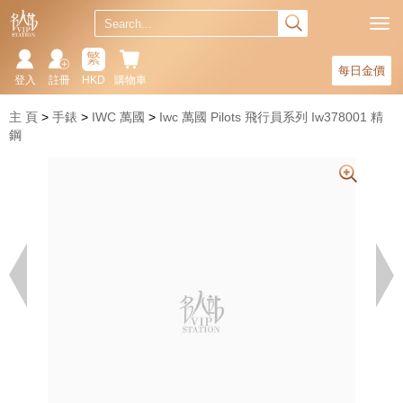
繁
每日金價
登入
註冊
HKD
購物車
主 頁
手錶
IWC 萬國
Iwc 萬國 Pilots 飛行員系列 Iw378001 精
鋼