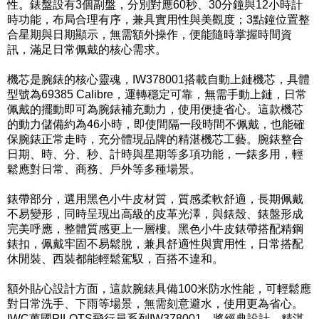
性。錶盤設有3個副盤，分別對應60秒、30分鐘與12小時計
時功能，布局合理有序，兼具實用性與美觀度；3點鐘位置整
合星期與日期顯示，無需額外操作，便能隨時掌握時間資
訊，滿足日常佩戴的核心需求。
機芯是腕錶的核心靈魂，IW378001搭載自動上鏈機芯，具體
型號為69385 Calibre，運轉穩定可靠，無需手動上鏈，日常
佩戴的擺動即可為腕錶補充動力，使用便捷省心。這款機芯
的動力儲備約為46小時，即使間隔一段時間不佩戴，也能確
保腕錶正常走時，充分體現品牌的精湛機芯工藝。腕錶整合
日期、時、分、秒、計時與星期等多項功能，一錶多用，輕
鬆應對日常、商務、戶外等多種場景。
錶帶部分，選用黑色小牛皮材質，質感柔軟舒適，長期佩戴
不易變形，同時呈現出高級的皮革光澤，與錶殼、錶盤形成
完美呼應，整體質感更上一層樓。黑色小牛皮錶帶搭配精鋼
錶扣，佩戴牢固不易鬆脫，兼具舒適性與實用性，日常搭配
休閒裝、西裝都能輕鬆駕馭，百搭不違和。
額外貼心設計方面，這款腕錶具備100米防水性能，可輕鬆應
對日常洗手、下雨等場景，無需刻意避水，使用更為省心。
IWC萬國PILOTS飛行員系列IW378001，將經典設計、精湛