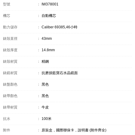
型號
：
IW378001
機芯
：
自動機芯
動力儲存
：
Caliber 69385,46小時
錶殼直徑
：
43mm
錶殼厚度
：
14.8mm
錶殼材質
：
精鋼
錶鏡材質
：
抗磨損藍寶石水晶鏡面
錶盤顏色
：
黑色
錶帶顏色
：
黑色
錶帶材質
：
牛皮
抗水
：
100米
附件
：
原裝盒，國際聯保卡，說明書 (附件齊全)