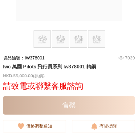
貨品編號：IW378001
7039
Iwc 萬國 Pilots 飛行員系列 Iw378001 精鋼
HKD 55,000.00(原價)
請致電或聯繫客服諮詢
售罄
價格調整通知
有貨提醒