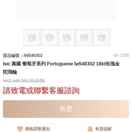
貨品編號：IW546302
7255
Iwc 萬國 葡萄牙系列 Portuguese Iw546302 18kt玫瑰金
陀飛輪
HKD 448,000.00(原價)
請致電或聯繫客服諮詢
售罄
價格調整通知
有貨提醒