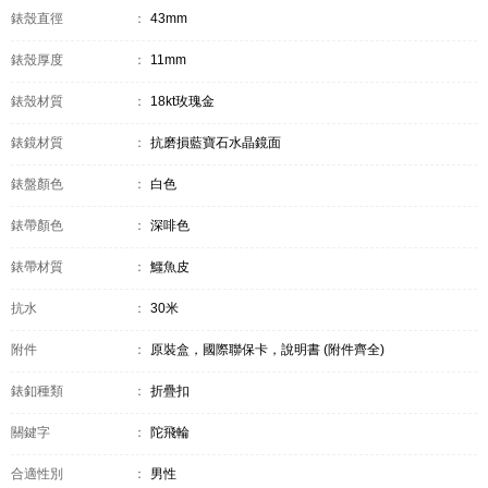
錶殼直徑
：
43mm
錶殼厚度
：
11mm
錶殼材質
：
18kt玫瑰金
錶鏡材質
：
抗磨損藍寶石水晶鏡面
錶盤顏色
：
白色
錶帶顏色
：
深啡色
錶帶材質
：
鱷魚皮
抗水
：
30米
附件
：
原裝盒，國際聯保卡，說明書 (附件齊全)
錶釦種類
：
折疊扣
關鍵字
：
陀飛輪
合適性別
：
男性