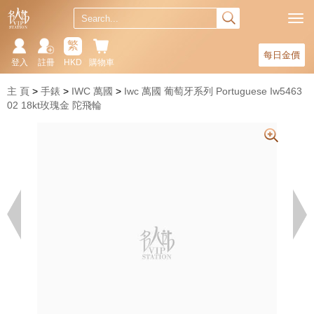
繁
每日金價
登入
註冊
HKD
購物車
主 頁
手錶
IWC 萬國
Iwc 萬國 葡萄牙系列 Portuguese Iw5463
02 18kt玫瑰金 陀飛輪