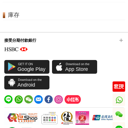
庫存
接受分期付款銀行
GET IT ON
Download on the
Google Play
App Store
Download on the
Android
whatsapp
wechat