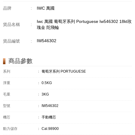
品牌
:
IWC 萬國
Iwc 萬國 葡萄牙系列 Portuguese Iw546302 18kt玫
貨品名稱
:
瑰金 陀飛輪
IW546302
貨品編號
:
商品參數
系列
：
葡萄牙系列 PORTUGUESE
淨重
：
0.5KG
毛重
：
3KG
型號
：
IW546302
機芯
：
手動機芯
動力儲存
：
Cal.98900