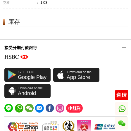
克拉
：
1.03
庫存
接受分期付款銀行
GET IT ON
Download on the
Google Play
App Store
Download on the
Android
whatsapp