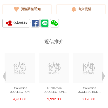
價格調整通知
有貨提醒
分享給朋友
近似推介
J Collection
J Collection
J Collection
JCOLLECTION
JCOLLECTION
JCOLLECTION
天然鑽飾 RING 45
天然鑽飾 EARRING 42
天然鑽飾 NECKLACE
4,411.00
9,992.00
8,120.00
RDDI 0.48 CT18KR
RDDI 1.34 CT18KW
W/DIAMOND 7
1.76 GM
3.10 GM
CDIBAG 0.16 CT58
RDDI 0.66 CT4