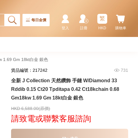
天然鑽飾 NECKLACE
W/DIAMOND 1 RDDI 0.10
2,246.00
CT18KCHAIN 1.21 GM18KR
0.21 GM (0.1CT)
繁
每日金價
登入
註冊
HKD
購物車
8kw 1.69 Gm 18kt白金 銀色
貨品編號：217242
731
全新 J Collection 天然鑽飾 手鏈 W/Diamond 33
Rddib 0.15 Ct20 Tpditapa 0.42 Ct18kchain 0.68
Gm18kw 1.69 Gm 18kt白金 銀色
J Collection JCOLLECTION
天然鑽飾 RING W/DIAMOND 17
RDDI 0.32 CT18KR 2.14 GM
HKD 6,588.00(原價)
3,545.00
(EU52)
請致電或聯繫客服諮詢