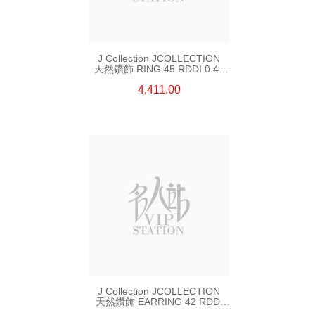
J Collection JCOLLECTION
天然鑽飾 RING 45 RDDI 0.48
CT18KR 1.76 GM
4,411.00
J Collection JCOLLECTION
天然鑽飾 EARRING 42 RDDI
1.34 CT18KW 3.10 GM