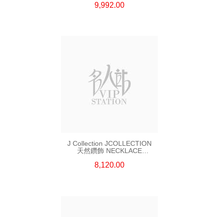
9,992.00
J Collection JCOLLECTION
天然鑽飾 NECKLACE
W/DIAMOND 7 CDIBAG 0.16
8,120.00
CT58 RDDI 0.66 CT4 TPDITAPA
0.11 CT18KCHAIN 1.16
GM18KW 1.94 GM