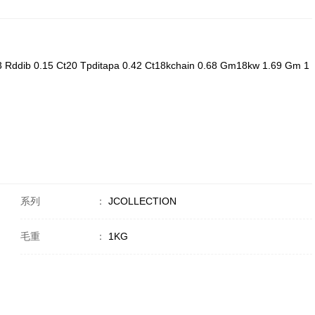
dib 0.15 Ct20 Tpditapa 0.42 Ct18kchain 0.68 Gm18kw 1.69 Gm 1
系列
：
JCOLLECTION
毛重
：
1KG