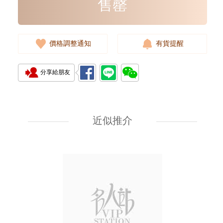
售罄
價格調整通知
有貨提醒
分享給朋友
J Collection JCOLLECTION
天然鑽飾 RING W/DIAMOND
18KW 4.50 GM (Head 6.5mm)
近似推介
3,764.00