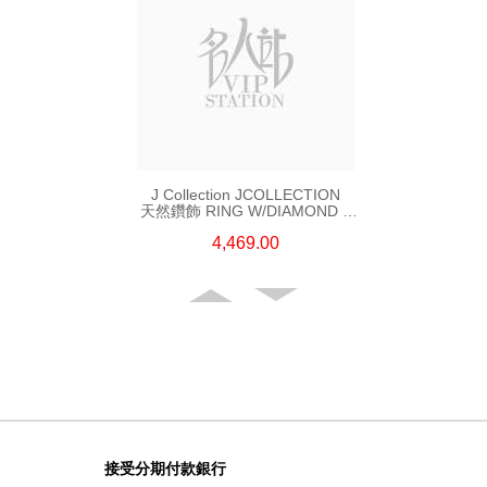
J Collection JCOLLECTION
天然鑽飾 RING W/DIAMOND 5
CDIBAG 0.08 CT23 RDDI 0.31
4,469.00
CT18KR 2.62 GM (EUR 55)
接受分期付款銀行