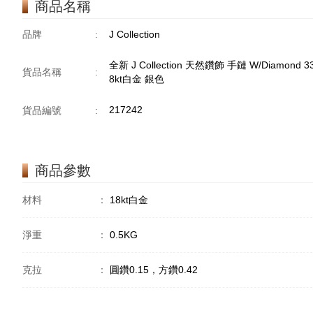
商品名稱
品牌
:
J Collection
全新 J Collection 天然鑽飾 手鏈 W/Diamond 33 Rd
貨品名稱
:
8kt白金 銀色
217242
貨品編號
:
商品參數
材料
：
18kt白金
淨重
：
0.5KG
克拉
：
圓鑽0.15，方鑽0.42