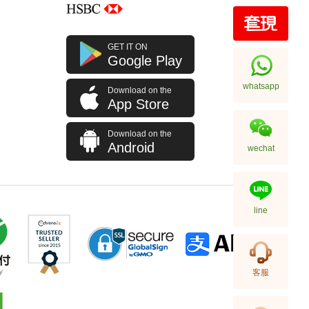
J Collection JCOLLECTION
GET IT ON
天然鑽飾 RING W/DIAMOND 70
Google Play
RDDI 0.63 CT18KW 4.45 GM
7,114.00
(CZ)
whatsapp
Download on the
App Store
Download on the
Android
wechat
line
J Collection JCOLLECTION
客服
天然鑽飾 NECKLACE
W/DIAMOND 1 RDDI 0.10
2,246.00
CT18KCHAIN 1.21 GM18KR