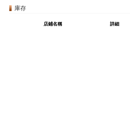
庫存
店鋪名稱
詳細