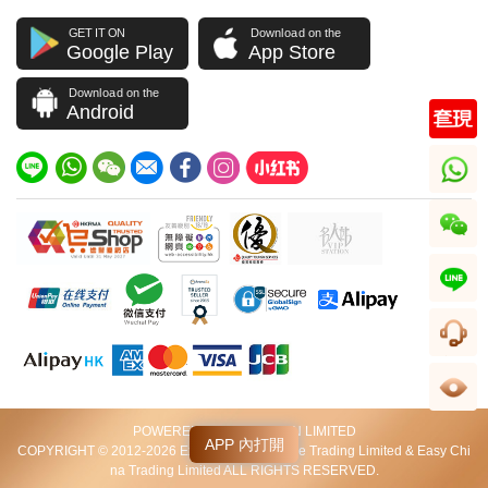
GET IT ON
Download on the
Google Play
App Store
Download on the
Android
whatsapp
wechat
line
客服
足跡
POWERED BY VIP STATION LIMITED
APP 內打開
COPYRIGHT © 2012-2026 Excellent World Wide Trading Limited & Easy Chi
na Trading Limited ALL RIGHTS RESERVED.