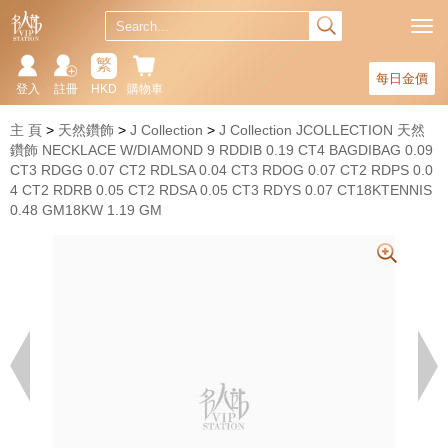
繁
每日金價
登入
註冊
HKD
購物車
主 頁
天然鑽飾
J Collection
J Collection JCOLLECTION 天然
鑽飾 NECKLACE W/DIAMOND 9 RDDIB 0.19 CT4 BAGDIBAG 0.09
CT3 RDGG 0.07 CT2 RDLSA 0.04 CT3 RDOG 0.07 CT2 RDPS 0.0
4 CT2 RDRB 0.05 CT2 RDSA 0.05 CT3 RDYS 0.07 CT18KTENNIS
0.48 GM18KW 1.19 GM