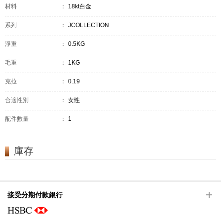
材料
：
18kt白金
系列
：
JCOLLECTION
淨重
：
0.5KG
毛重
：
1KG
克拉
：
0.19
合適性別
：
女性
配件數量
：
1
庫存
接受分期付款銀行