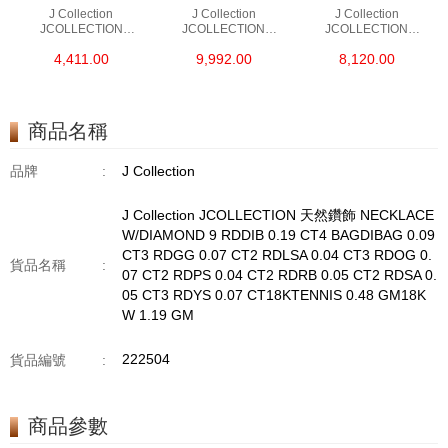
J Collection
J Collection
J Collection
JCOLLECTION
JCOLLECTION
JCOLLECTION
天然鑽飾 RING 45
天然鑽飾 EARRING 42
天然鑽飾 NECKLACE
4,411.00
9,992.00
8,120.00
RDDI 0.48 CT18KR
RDDI 1.34 CT18KW
W/DIAMOND 7
1.76 GM
3.10 GM
CDIBAG 0.16 CT58
RDDI 0.66 CT4
TPDITAPA 0.11
CT18KCHAIN 1.16
商品名稱
GM18KW 1.94 GM
品牌
:
J Collection
J Collection JCOLLECTION 天然鑽飾 NECKLACE
W/DIAMOND 9 RDDIB 0.19 CT4 BAGDIBAG 0.09
CT3 RDGG 0.07 CT2 RDLSA 0.04 CT3 RDOG 0.
貨品名稱
:
07 CT2 RDPS 0.04 CT2 RDRB 0.05 CT2 RDSA 0.
05 CT3 RDYS 0.07 CT18KTENNIS 0.48 GM18K
W 1.19 GM
222504
貨品編號
:
商品參數