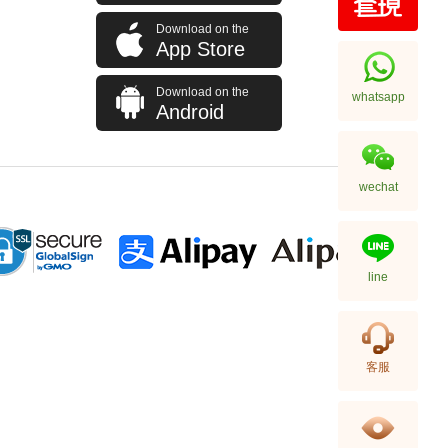
Download on the
J Collection JCOLLECTION
App Store
天然鑽飾 RING W/DIAMOND 70
RDDI 0.63 CT18KW 4.45 GM
7,114.00
(CZ)
Download on the
whatsapp
Android
wechat
line
J Collection JCOLLECTION
客服
天然鑽飾 NECKLACE
W/DIAMOND 1 RDDI 0.10
2,246.00
CT18KCHAIN 1.21 GM18KR
0.21 GM (0.1CT)