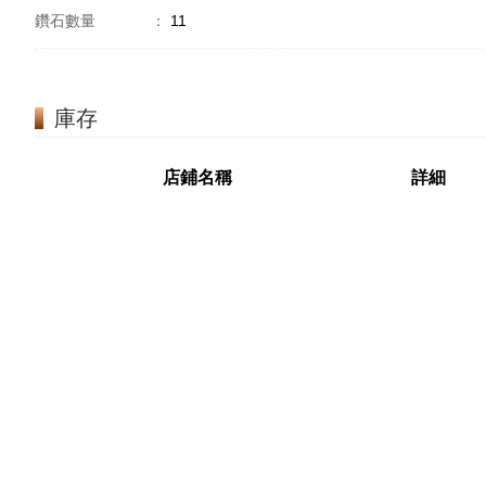
鑽石數量
：
11
庫存
店鋪名稱
詳細