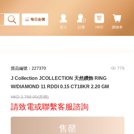
2,246.00
CT18KCHAIN 1.21 GM18KR
0.21 GM (0.1CT)
繁
每日金價
登入
註冊
HKD
購物車
貨品編號：227370
779
J Collection JCOLLECTION 天然鑽飾 RING
W/DIAMOND 11 RDDI 0.15 CT18KR 2.20 GM
J Collection JCOLLECTION
天然鑽飾 RING W/DIAMOND 17
RDDI 0.32 CT18KR 2.14 GM
HKD 2,788.00(原價)
3,545.00
(EU52)
請致電或聯繫客服諮詢
售罄