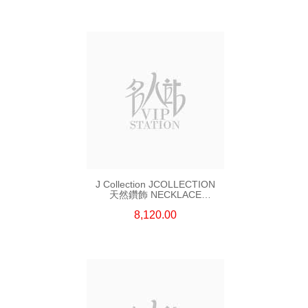
J Collection JCOLLECTION
天然鑽飾 NECKLACE
W/DIAMOND 7 CDIBAG 0.16
8,120.00
CT58 RDDI 0.66 CT4 TPDITAPA
0.11 CT18KCHAIN 1.16
GM18KW 1.94 GM