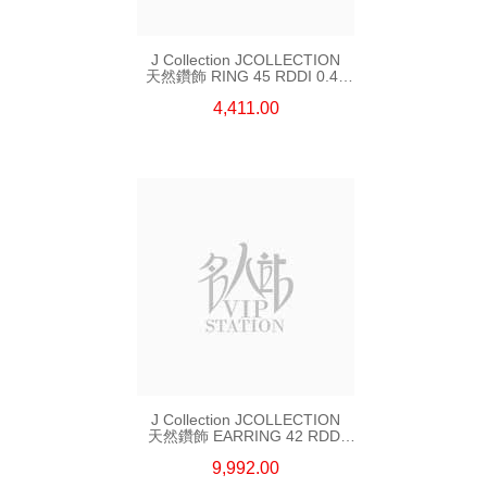
J Collection JCOLLECTION
天然鑽飾 RING 45 RDDI 0.48
CT18KR 1.76 GM
4,411.00
J Collection JCOLLECTION
天然鑽飾 EARRING 42 RDDI
1.34 CT18KW 3.10 GM
9,992.00