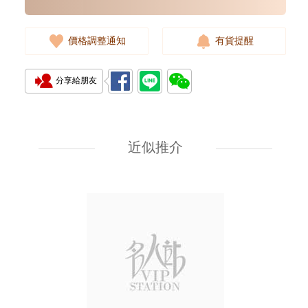
價格調整通知
有貨提醒
分享給朋友
J Collection JCOLLECTION
天然鑽飾 RING W/DIAMOND
18KW 4.50 GM (Head 6.5mm)
近似推介
3,764.00