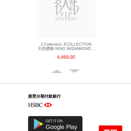
J Collection JCOLLECTION
天然鑽飾 RING W/DIAMOND 5
CDIBAG 0.08 CT23 RDDI 0.31
4,469.00
CT18KR 2.62 GM (EUR 55)
接受分期付款銀行
GET IT ON
Google Play