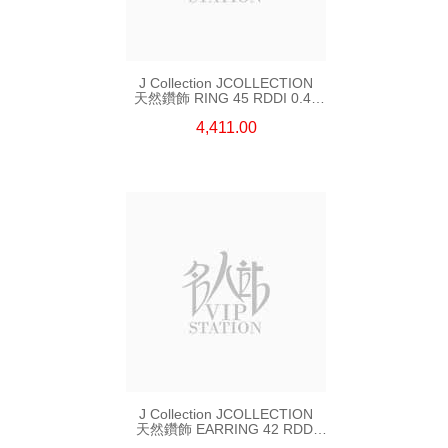
J Collection JCOLLECTION
天然鑽飾 RING 45 RDDI 0.48
CT18KR 1.76 GM
4,411.00
J Collection JCOLLECTION
天然鑽飾 EARRING 42 RDDI
1.34 CT18KW 3.10 GM