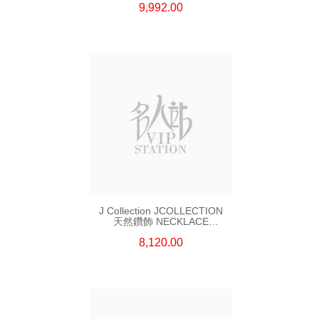
9,992.00
J Collection JCOLLECTION
天然鑽飾 NECKLACE
W/DIAMOND 7 CDIBAG 0.16
8,120.00
CT58 RDDI 0.66 CT4 TPDITAPA
0.11 CT18KCHAIN 1.16
GM18KW 1.94 GM