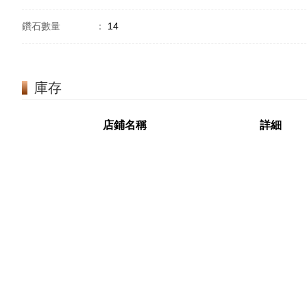
鑽石數量
：
14
庫存
店鋪名稱
詳細