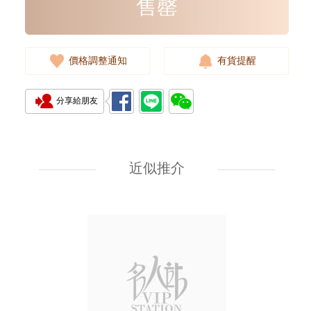
售罄
價格調整通知
有貨提醒
分享給朋友
J Collection JCOLLECTION
天然鑽飾 RING W/DIAMOND
18KW 4.50 GM (Head 6.5mm)
近似推介
3,764.00