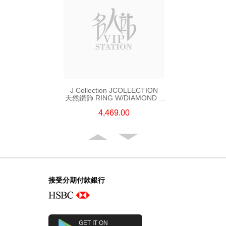
J Collection JCOLLECTION
天然鑽飾 RING W/DIAMOND 5
CDIBAG 0.08 CT23 RDDI 0.31
4,469.00
CT18KR 2.62 GM (EUR 55)
接受分期付款銀行
GET IT ON