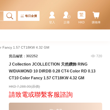
天然鑽飾 NECKLACE
W/DIAMOND 1 RDDI 0.10
2,246.00
CT18KCHAIN 1.21 GM18KR
0.21 GM (0.1CT)
繁
每日金價
登入
註冊
HKD
購物車
r Fancy 1.57 CT18KW 4.32 GM
貨品編號：302252
720
J Collection JCOLLECTION 天然鑽飾 RING
W/DIAMOND 10 DIRDB 0.28 CT4 Color RD 0.13
CT10 Color Fancy 1.57 CT18KW 4.32 GM
J Collection JCOLLECTION
天然鑽飾 RING W/DIAMOND 17
RDDI 0.32 CT18KR 2.14 GM
HKD 7,288.00(原價)
3,545.00
(EU52)
請致電或聯繫客服諮詢