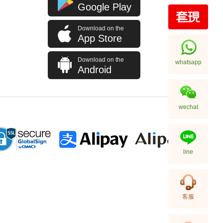
Google Play
Download on the
J Collection JCOLLECTION
App Store
天然鑽飾 RING W/DIAMOND 70
RDDI 0.63 CT18KW 4.45 GM
7,114.00
(CZ)
Download on the
whatsapp
Android
wechat
line
J Collection JCOLLECTION
客服
天然鑽飾 NECKLACE
W/DIAMOND 1 RDDI 0.10
2,246.00
CT18KCHAIN 1.21 GM18KR