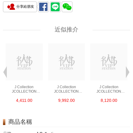
分享給朋友
近似推介
J Collection
J Collection
J Collection
JCOLLECTION
JCOLLECTION
JCOLLECTION
天然鑽飾 RING 45
天然鑽飾 EARRING 42
天然鑽飾 NECKLACE
4,411.00
9,992.00
8,120.00
RDDI 0.48 CT18KR
RDDI 1.34 CT18KW
W/DIAMOND 7
1.76 GM
3.10 GM
CDIBAG 0.16 CT58
RDDI 0.66 CT4
TPDITAPA 0.11
CT18KCHAIN 1.16
商品名稱
GM18KW 1.94 GM