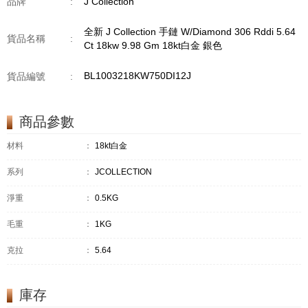
品牌
:
J Collection
全新 J Collection 手鏈 W/Diamond 306 Rddi 5.64
貨品名稱
:
Ct 18kw 9.98 Gm 18kt白金 銀色
BL1003218KW750DI12J
貨品編號
:
商品參數
材料
：
18kt白金
系列
：
JCOLLECTION
淨重
：
0.5KG
毛重
：
1KG
克拉
：
5.64
庫存