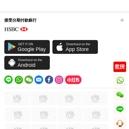
接受分期付款銀行
GET IT ON
Download on the
Google Play
App Store
Download on the
Android
whatsapp
wechat
line