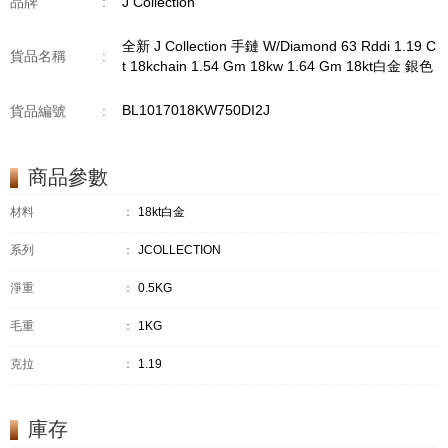
品牌
:
J Collection
全新 J Collection 手鏈 W/Diamond 63 Rddi 1.19 C
貨品名稱
:
t 18kchain 1.54 Gm 18kw 1.64 Gm 18kt白金 銀色
BL1017018KW750DI2J
貨品編號
:
商品參數
材料
：
18kt白金
系列
：
JCOLLECTION
淨重
：
0.5KG
毛重
：
1KG
克拉
：
1.19
庫存