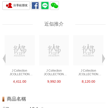
分享給朋友
近似推介
J Collection
J Collection
J Collection
JCOLLECTION
JCOLLECTION
JCOLLECTION
天然鑽飾 RING 45
天然鑽飾 EARRING 42
天然鑽飾 NECKLACE
4,411.00
9,992.00
8,120.00
RDDI 0.48 CT18KR
RDDI 1.34 CT18KW
W/DIAMOND 7
1.76 GM
3.10 GM
CDIBAG 0.16 CT58
RDDI 0.66 CT4
TPDITAPA 0.11
CT18KCHAIN 1.16
商品名稱
GM18KW 1.94 GM