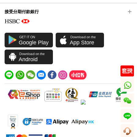
接受分期付款銀行
GET IT ON
Download on the
Google Play
App Store
Download on the
Android
whatsapp
wechat
line