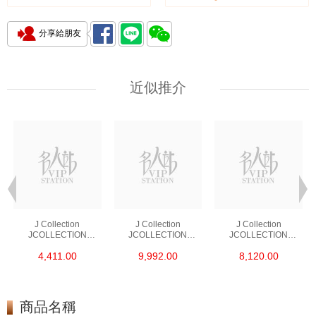
分享給朋友
近似推介
J Collection
J Collection
J Collection
JCOLLECTION
JCOLLECTION
JCOLLECTION
天然鑽飾 RING 45
天然鑽飾 EARRING 42
天然鑽飾 NECKLACE
4,411.00
9,992.00
8,120.00
RDDI 0.48 CT18KR
RDDI 1.34 CT18KW
W/DIAMOND 7
1.76 GM
3.10 GM
CDIBAG 0.16 CT58
RDDI 0.66 CT4
TPDITAPA 0.11
CT18KCHAIN 1.16
商品名稱
GM18KW 1.94 GM