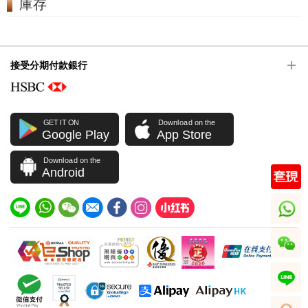
庫存
接受分期付款銀行
GET IT ON
Download on the
Google Play
App Store
Download on the
Android
whatsapp
wechat
line