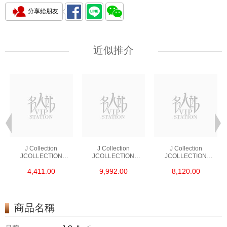
分享給朋友
近似推介
J Collection
J Collection
J Collection
JCOLLECTION
JCOLLECTION
JCOLLECTION
天然鑽飾 RING 45
天然鑽飾 EARRING 42
天然鑽飾 NECKLACE
4,411.00
9,992.00
8,120.00
RDDI 0.48 CT18KR
RDDI 1.34 CT18KW
W/DIAMOND 7
1.76 GM
3.10 GM
CDIBAG 0.16 CT58
RDDI 0.66 CT4
TPDITAPA 0.11
CT18KCHAIN 1.16
商品名稱
GM18KW 1.94 GM