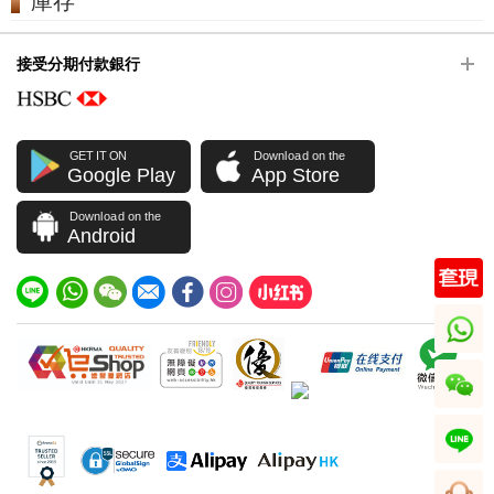
庫存
接受分期付款銀行
GET IT ON
Download on the
Google Play
App Store
Download on the
Android
whatsapp
wechat
line