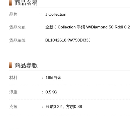
商品名稱
品牌
:
J Collection
全新 J Collection 手鐲 W/Diamond 50 Rddi 0.
貨品名稱
:
BL1042618KW750DI33J
貨品編號
:
商品參數
材料
：
18kt白金
淨重
：
0.5KG
克拉
：
圓鑽0.22，方鑽0.38