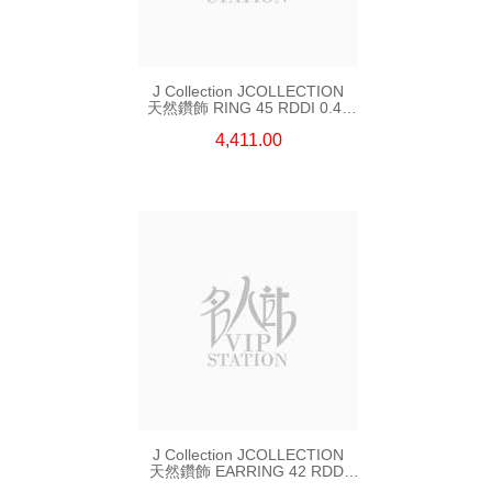
J Collection JCOLLECTION
天然鑽飾 RING 45 RDDI 0.48
CT18KR 1.76 GM
4,411.00
J Collection JCOLLECTION
天然鑽飾 EARRING 42 RDDI
1.34 CT18KW 3.10 GM