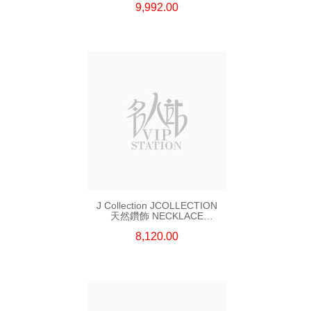
9,992.00
J Collection JCOLLECTION
天然鑽飾 NECKLACE
W/DIAMOND 7 CDIBAG 0.16
8,120.00
CT58 RDDI 0.66 CT4 TPDITAPA
0.11 CT18KCHAIN 1.16
GM18KW 1.94 GM