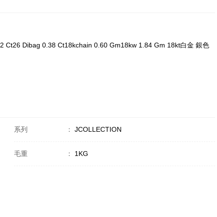
22 Ct26 Dibag 0.38 Ct18kchain 0.60 Gm18kw 1.84 Gm 18kt白金 銀色
系列
：
JCOLLECTION
毛重
：
1KG