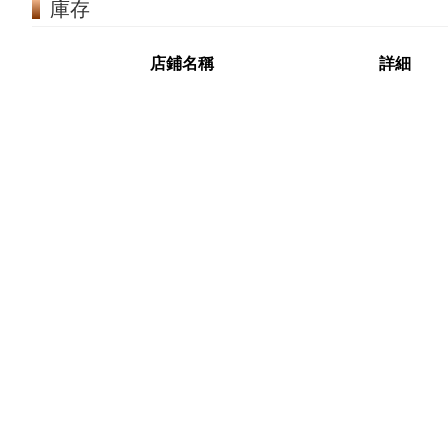
庫存
店鋪名稱
詳細