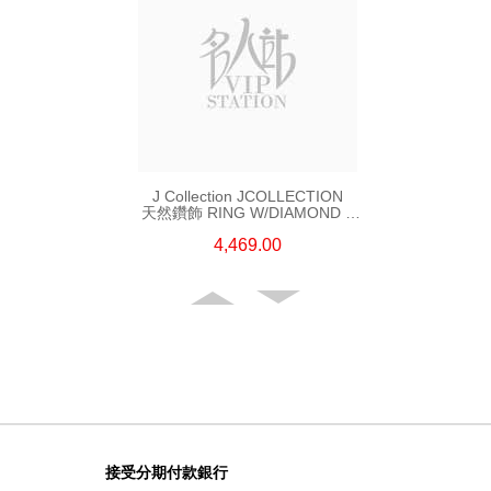
J Collection JCOLLECTION
天然鑽飾 RING W/DIAMOND 5
CDIBAG 0.08 CT23 RDDI 0.31
4,469.00
CT18KR 2.62 GM (EUR 55)
接受分期付款銀行