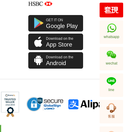
J Collection JCOLLECTION
GET IT ON
天然鑽飾 RING W/DIAMOND 70
Google Play
RDDI 0.63 CT18KW 4.45 GM
7,114.00
(CZ)
whatsapp
Download on the
App Store
Download on the
Android
wechat
line
J Collection JCOLLECTION
客服
天然鑽飾 NECKLACE
W/DIAMOND 1 RDDI 0.10
2,246.00
CT18KCHAIN 1.21 GM18KR