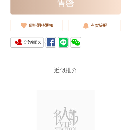
售罄
價格調整通知
有貨提醒
分享給朋友
J Collection JCOLLECTION
天然鑽飾 RING W/DIAMOND
18KW 4.50 GM (Head 6.5mm)
近似推介
3,764.00