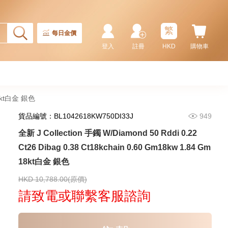
天然鑽飾 NECKLACE
W/DIAMOND 1 RDDI 0.10
2,246.00
CT18KCHAIN 1.21 GM18KR
0.21 GM (0.1CT)
繁
每日金價
登入
註冊
HKD
購物車
 18kt白金 銀色
貨品編號：BL1042618KW750DI33J
949
全新 J Collection 手鐲 W/Diamond 50 Rddi 0.22
Ct26 Dibag 0.38 Ct18kchain 0.60 Gm18kw 1.84 Gm
18kt白金 銀色
J Collection JCOLLECTION
天然鑽飾 RING W/DIAMOND 17
RDDI 0.32 CT18KR 2.14 GM
HKD 10,788.00(原價)
3,545.00
(EU52)
請致電或聯繫客服諮詢