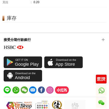
克拉
：
0.20
庫存
接受分期付款銀行
GET IT ON
Download on the
Google Play
App Store
Download on the
Android
whatsapp