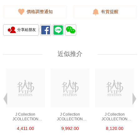
價格調整通知
有貨提醒
分享給朋友
近似推介
J Collection
J Collection
J Collection
JCOLLECTION
JCOLLECTION
JCOLLECTION
天然鑽飾 RING 45
天然鑽飾 EARRING 42
天然鑽飾 NECKLACE
4,411.00
9,992.00
8,120.00
RDDI 0.48 CT18KR
RDDI 1.34 CT18KW
W/DIAMOND 7
1.76 GM
3.10 GM
CDIBAG 0.16 CT58
RDDI 0.66 CT4