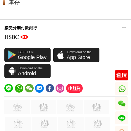
庫存
接受分期付款銀行
GET IT ON
Download on the
Google Play
App Store
Download on the
Android
whatsapp
wechat
line