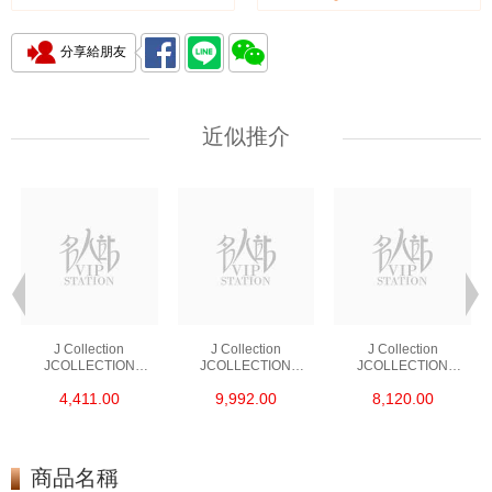
分享給朋友
近似推介
J Collection
J Collection
J Collection
JCOLLECTION
JCOLLECTION
JCOLLECTION
天然鑽飾 RING 45
天然鑽飾 EARRING 42
天然鑽飾 NECKLACE
4,411.00
9,992.00
8,120.00
RDDI 0.48 CT18KR
RDDI 1.34 CT18KW
W/DIAMOND 7
1.76 GM
3.10 GM
CDIBAG 0.16 CT58
RDDI 0.66 CT4
TPDITAPA 0.11
CT18KCHAIN 1.16
商品名稱
GM18KW 1.94 GM