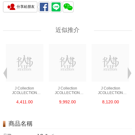
分享給朋友
近似推介
J Collection
J Collection
J Collection
JCOLLECTION
JCOLLECTION
JCOLLECTION
天然鑽飾 RING 45
天然鑽飾 EARRING 42
天然鑽飾 NECKLACE
4,411.00
9,992.00
8,120.00
RDDI 0.48 CT18KR
RDDI 1.34 CT18KW
W/DIAMOND 7
1.76 GM
3.10 GM
CDIBAG 0.16 CT58
RDDI 0.66 CT4
TPDITAPA 0.11
CT18KCHAIN 1.16
商品名稱
GM18KW 1.94 GM