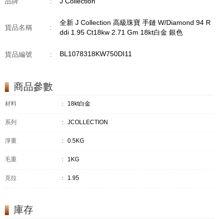
品牌
:
J Collection
全新 J Collection 高級珠寶 手鏈 W/Diamond 94 R
貨品名稱
:
ddi 1.95 Ct18kw 2.71 Gm 18kt白金 銀色
BL1078318KW750DI11
貨品編號
:
商品參數
材料
：
18kt白金
系列
：
JCOLLECTION
淨重
：
0.5KG
毛重
：
1KG
克拉
：
1.95
庫存