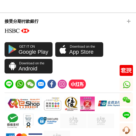
接受分期付款銀行
GET IT ON
Download on the
Google Play
App Store
Download on the
Android
whatsapp
wechat
line