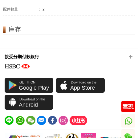
配件數量
：
2
庫存
接受分期付款銀行
GET IT ON
Download on the
Google Play
App Store
Download on the
Android
whatsapp