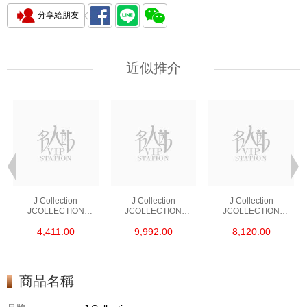
分享給朋友
近似推介
J Collection
J Collection
J Collection
JCOLLECTION
JCOLLECTION
JCOLLECTION
天然鑽飾 RING 45
天然鑽飾 EARRING 42
天然鑽飾 NECKLACE
4,411.00
9,992.00
8,120.00
RDDI 0.48 CT18KR
RDDI 1.34 CT18KW
W/DIAMOND 7
1.76 GM
3.10 GM
CDIBAG 0.16 CT58
RDDI 0.66 CT4
TPDITAPA 0.11
CT18KCHAIN 1.16
商品名稱
GM18KW 1.94 GM