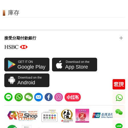
庫存
接受分期付款銀行
GET IT ON
Download on the
Google Play
App Store
Download on the
Android
whatsapp
wechat