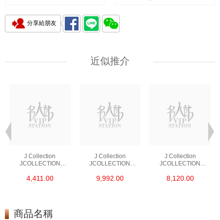
分享給朋友
近似推介
J Collection
J Collection
J Collection
JCOLLECTION
JCOLLECTION
JCOLLECTION
天然鑽飾 RING 45
天然鑽飾 EARRING 42
天然鑽飾 NECKLACE
4,411.00
9,992.00
8,120.00
RDDI 0.48 CT18KR
RDDI 1.34 CT18KW
W/DIAMOND 7
1.76 GM
3.10 GM
CDIBAG 0.16 CT58
RDDI 0.66 CT4
TPDITAPA 0.11
CT18KCHAIN 1.16
商品名稱
GM18KW 1.94 GM