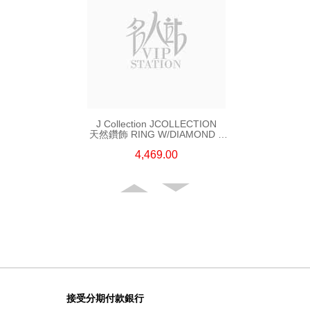
J Collection JCOLLECTION
天然鑽飾 RING W/DIAMOND 5
CDIBAG 0.08 CT23 RDDI 0.31
4,469.00
CT18KR 2.62 GM (EUR 55)
接受分期付款銀行