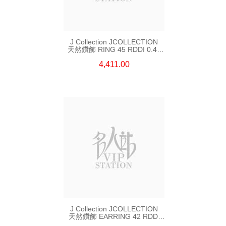
J Collection JCOLLECTION
天然鑽飾 RING 45 RDDI 0.48
CT18KR 1.76 GM
4,411.00
J Collection JCOLLECTION
天然鑽飾 EARRING 42 RDDI
1.34 CT18KW 3.10 GM