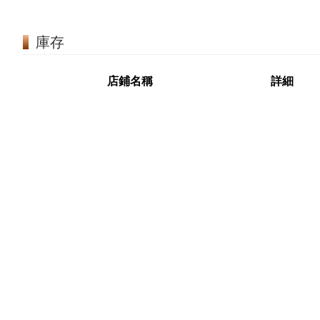
庫存
店鋪名稱
詳細