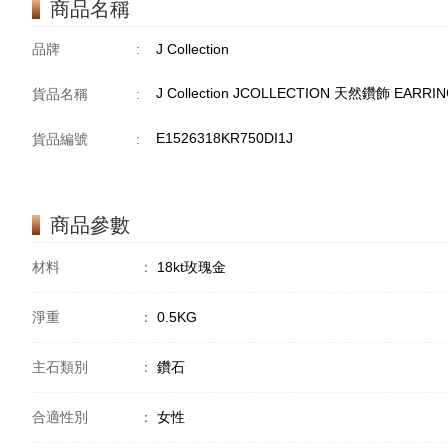
商品名稱
品牌
:
J Collection
J Collection JCOLLECTION 天然鑽飾 EARRING
貨品名稱
:
E1526318KR750DI1J
貨品編號
:
商品參數
材料
：
18kt玫瑰金
淨重
：
0.5KG
主石類別
：
鑽石
合適性別
：
女性