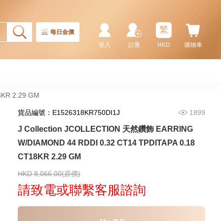
天然鑽飾 NECKLACE
W/DIAMOND 1 RDDI 0.10
2,246.00
CT18KCHAIN 1.21 GM18KR
0.21 GM (0.1CT)
繁
每日金價
登入
註冊
HKD
購物車
8KR 2.29 GM
貨品編號：E1526318KR750DI1J
1899
J Collection JCOLLECTION 天然鑽飾 EARRING
W/DIAMOND 44 RDDI 0.32 CT14 TPDITAPA 0.18
CT18KR 2.29 GM
J Collection JCOLLECTION
天然鑽飾 RING W/DIAMOND 17
RDDI 0.32 CT18KR 2.14 GM
HKD 8,066.00(原價)
3,545.00
(EU52)
請致電或聯繫客服諮詢