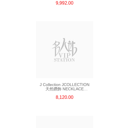
9,992.00
J Collection JCOLLECTION
天然鑽飾 NECKLACE
W/DIAMOND 7 CDIBAG 0.16
8,120.00
CT58 RDDI 0.66 CT4 TPDITAPA
0.11 CT18KCHAIN 1.16
GM18KW 1.94 GM