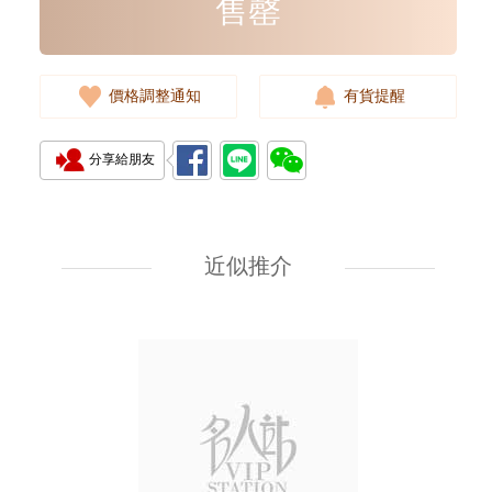
售罄
價格調整通知
有貨提醒
分享給朋友
J Collection JCOLLECTION
天然鑽飾 RING W/DIAMOND
18KW 4.50 GM (Head 6.5mm)
近似推介
3,764.00