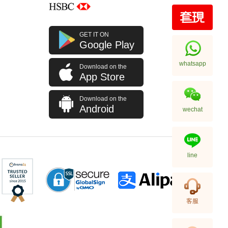
J Collection JCOLLECTION
GET IT ON
天然鑽飾 RING W/DIAMOND 70
Google Play
RDDI 0.63 CT18KW 4.45 GM
7,114.00
(CZ)
whatsapp
Download on the
App Store
Download on the
Android
wechat
line
J Collection JCOLLECTION
客服
天然鑽飾 NECKLACE
W/DIAMOND 1 RDDI 0.10
2,246.00
CT18KCHAIN 1.21 GM18KR