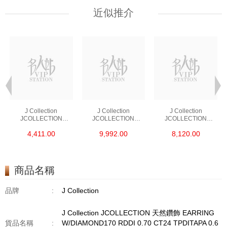
近似推介
J Collection
J Collection
J Collection
JCOLLECTION
JCOLLECTION
JCOLLECTION
天然鑽飾 RING 45
天然鑽飾 EARRING 42
天然鑽飾 NECKLACE
4,411.00
9,992.00
8,120.00
RDDI 0.48 CT18KR
RDDI 1.34 CT18KW
W/DIAMOND 7
1.76 GM
3.10 GM
CDIBAG 0.16 CT58
RDDI 0.66 CT4
TPDITAPA 0.11
CT18KCHAIN 1.16
商品名稱
GM18KW 1.94 GM
品牌
:
J Collection
J Collection JCOLLECTION 天然鑽飾 EARRING
貨品名稱
:
W/DIAMOND170 RDDI 0.70 CT24 TPDITAPA 0.6