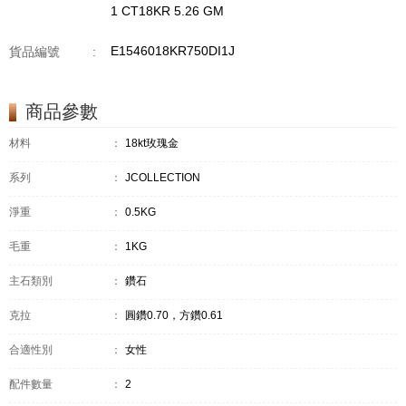
1 CT18KR 5.26 GM
E1546018KR750DI1J
貨品編號
:
商品參數
材料
：
18kt玫瑰金
系列
：
JCOLLECTION
淨重
：
0.5KG
毛重
：
1KG
主石類別
：
鑽石
克拉
：
圓鑽0.70，方鑽0.61
合適性別
：
女性
配件數量
：
2