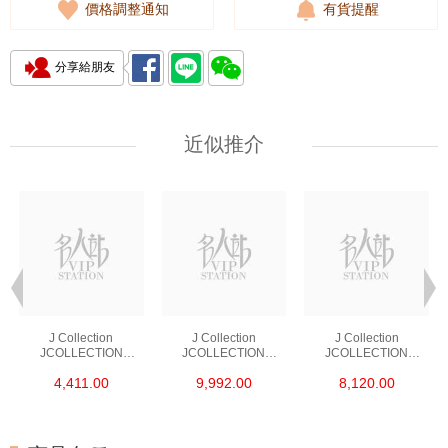
價格調整通知
有貨提醒
分享給朋友
近似推介
J Collection
J Collection
J Collection
JCOLLECTION
JCOLLECTION
JCOLLECTION
天然鑽飾 RING 45
天然鑽飾 EARRING 42
天然鑽飾 NECKLACE
4,411.00
9,992.00
8,120.00
RDDI 0.48 CT18KR
RDDI 1.34 CT18KW
W/DIAMOND 7
1.76 GM
3.10 GM
CDIBAG 0.16 CT58
RDDI 0.66 CT4
TPDITAPA 0.11
CT18KCHAIN 1.16