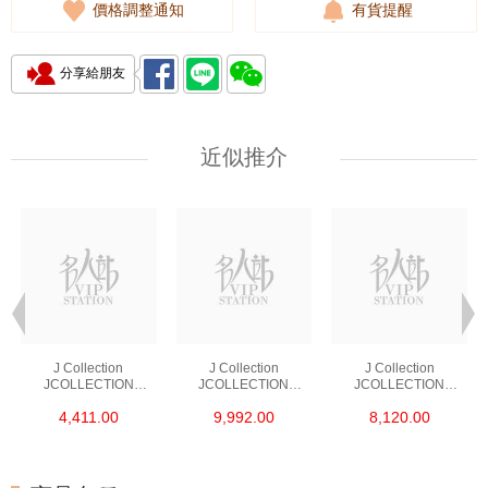
價格調整通知
有貨提醒
分享給朋友
近似推介
J Collection
J Collection
J Collection
JCOLLECTION
JCOLLECTION
JCOLLECTION
天然鑽飾 RING 45
天然鑽飾 EARRING 42
天然鑽飾 NECKLACE
4,411.00
9,992.00
8,120.00
RDDI 0.48 CT18KR
RDDI 1.34 CT18KW
W/DIAMOND 7
1.76 GM
3.10 GM
CDIBAG 0.16 CT58
RDDI 0.66 CT4
TPDITAPA 0.11
CT18KCHAIN 1.16