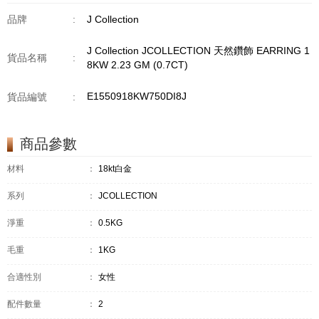
品牌
:
J Collection
J Collection JCOLLECTION 天然鑽飾 EARRING 1
貨品名稱
:
8KW 2.23 GM (0.7CT)
E1550918KW750DI8J
貨品編號
:
商品參數
材料
：
18kt白金
系列
：
JCOLLECTION
淨重
：
0.5KG
毛重
：
1KG
合適性別
：
女性
配件數量
：
2