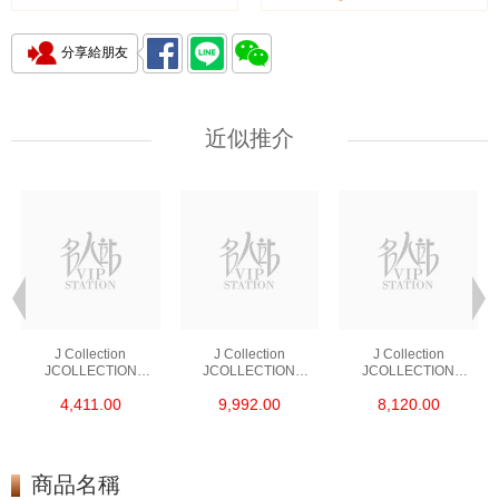
分享給朋友
近似推介
J Collection
J Collection
J Collection
JCOLLECTION
JCOLLECTION
JCOLLECTION
天然鑽飾 RING 45
天然鑽飾 EARRING 42
天然鑽飾 NECKLACE
4,411.00
9,992.00
8,120.00
RDDI 0.48 CT18KR
RDDI 1.34 CT18KW
W/DIAMOND 7
1.76 GM
3.10 GM
CDIBAG 0.16 CT58
RDDI 0.66 CT4
TPDITAPA 0.11
CT18KCHAIN 1.16
商品名稱
GM18KW 1.94 GM