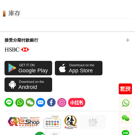
庫存
接受分期付款銀行
GET IT ON
Download on the
Google Play
App Store
Download on the
Android
whatsapp
wechat