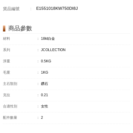
E1551018KW750DI8J
貨品編號
:
商品參數
材料
：
18kt白金
系列
：
JCOLLECTION
淨重
：
0.5KG
毛重
：
1KG
主石類別
：
鑽石
克拉
：
0.21
合適性別
：
女性
配件數量
：
2