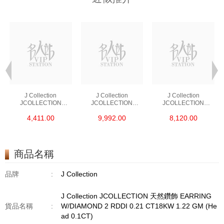
J Collection
J Collection
J Collection
JCOLLECTION
JCOLLECTION
JCOLLECTION
天然鑽飾 RING 45
天然鑽飾 EARRING 42
天然鑽飾 NECKLACE
4,411.00
9,992.00
8,120.00
RDDI 0.48 CT18KR
RDDI 1.34 CT18KW
W/DIAMOND 7
1.76 GM
3.10 GM
CDIBAG 0.16 CT58
RDDI 0.66 CT4
TPDITAPA 0.11
CT18KCHAIN 1.16
商品名稱
GM18KW 1.94 GM
品牌
:
J Collection
J Collection JCOLLECTION 天然鑽飾 EARRING
貨品名稱
:
W/DIAMOND 2 RDDI 0.21 CT18KW 1.22 GM (He
ad 0.1CT)